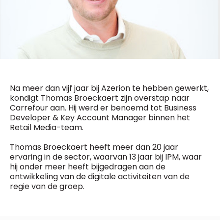
General Manager
Fred Bouchar
0498 88 64 89
BEVESTIGEN
f.bouchar@mm.be
Freemium
Chief Editor
Daily
access
Griet Byl
5 x week
MM e - News
0475 97 12 57
1 x week
MM Brunch
g.byl@mm.be
Na meer dan vijf jaar bij Azerion te hebben gewerkt,
1 x week
MM Tech
kondigt Thomas Broeckaert zijn overstap naar
MM Best of
Chief Editor
10 x year
Carrefour aan. Hij werd er benoemd tot Business
Research
Damien Lemaire
Developer & Key Account Manager binnen het
10 x year
MM Blue
0477 37 31 65
Retail Media-team.
MM Magazine
d.lemaire@mm.be
4 x year
(digital)
Thomas Broeckaert heeft meer dan 20 jaar
ervaring in de sector, waarvan 13 jaar bij IPM, waar
hij onder meer heeft bijgedragen aan de
ontwikkeling van de digitale activiteiten van de
Vragen ?
regie van de groep.