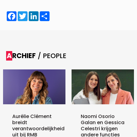
Facebook
Twitter
LinkedIn
Share
ARCHIEF
/ PEOPLE
Aurélie Clément
Naomi Osorio
breidt
Galan en Gessica
verantwoordelijkheid
Celestri krijgen
uit bij RMB
andere functies