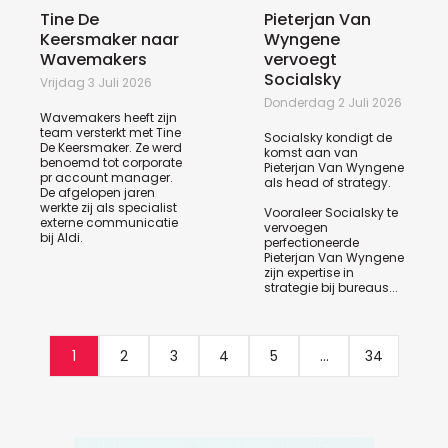
Tine De
Pieterjan Van
Keersmaker naar
Wyngene
Wavemakers
vervoegt
Socialsky
Vrijdag 3 Juli 2026
Donderdag 2 Juli 2026
Wavemakers heeft zijn
team versterkt met Tine
Socialsky kondigt de
De Keersmaker. Ze werd
komst aan van
benoemd tot corporate
Pieterjan Van Wyngene
pr account manager.
als head of strategy.
De afgelopen jaren
werkte zij als specialist
Vooraleer Socialsky te
externe communicatie
vervoegen
bij Aldi.
perfectioneerde
Pieterjan Van Wyngene
zijn expertise in
strategie bij bureaus...
1
2
3
4
5
...
34