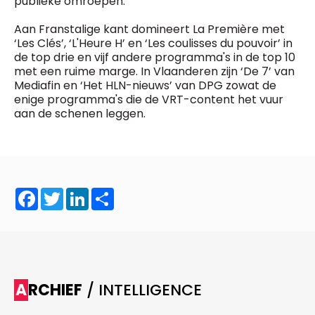
publieke omroepen.
General Manager
Fred Bouchar
Aan Franstalige kant domineert La Première met
0498 88 64 89
BEVESTIGEN
‘Les Clés’, ‘L'Heure H’ en ‘Les coulisses du pouvoir’ in
f.bouchar@mm.be
de top drie en vijf andere programma's in de top 10
met een ruime marge. In Vlaanderen zijn ‘De 7’ van
Freemium
Chief Editor
Daily
Mediafin en ‘Het HLN-nieuws’ van DPG zowat de
access
Griet Byl
enige programma's die de VRT-content het vuur
5 x week
MM e - News
0475 97 12 57
aan de schenen leggen.
1 x week
MM Brunch
g.byl@mm.be
1 x week
MM Tech
MM Best of
Chief Editor
10 x year
Research
Damien Lemaire
10 x year
MM Blue
0477 37 31 65
MM Magazine
d.lemaire@mm.be
Facebook
Twitter
LinkedIn
Share
4 x year
(digital)
Vragen ?
ARCHIEF
/ INTELLIGENCE