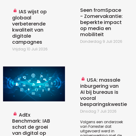
Seen fromSpace
IAS wijst op
- Zomervakantie:
globaal
beperkte impact
verbeterende
op media en
kwaliteit van
mobiliteit
digitale
campagnes
Donderdag 9 Juli 2026
Vrijdag 10 Juli 2026
USA: massale
inburgering van
AI bij bureaus is
vooral
besparingskwestie
Dinsdag 7 Juli 2026
AdEx
Benchmark: IAB
Volgens een
onderzoek
schat de groei
van Forrester dat
uitgevoerd werd in
van digital op
samenwerking met de