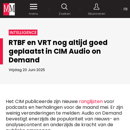
OP
FR
Krijg gedurende een maand
gratis
toegang
menu
Zoeken
Abonneren
tot al onze digitale content.
MEDIA MARKETING
INTELLIGENCE
MARCOM WORLD SRL
RTBF en VRT nog altijd goed
Mix Brussels - Vorstlaan 25 bus 5
geplaatst in CIM Audio on
1160 Brussels - Belgïe
JE WACHTWOORD VERSTUREN
Demand
selim@mm.be
E-mail :
info@mm.be
GEAVANCEERDE ZOEKOPTIES
Vrijdag 20 Juni 2025
SCHRIJF ONS
ZOEKEN
VERVOEG ONS
Astuces :
Gebruik
aanhalingstekens
("") rond de
Managing Director
Het CIM publiceerde zijn nieuwe
ranglijsten
voor
zoektermen, zodat er op de exacte combinatie
Jean-Vianney Philippe
podcasts en herhalingen voor de maand mei. Er zijn
gezocht wordt.
Bedrijfsabonnement
0471 92 01 98
weinig veranderingen te melden: Audio on Demand
Gebruik het
plusteken (+)
tussen de zoektermen
jeanvianney@mm.be
bevestigt enerzijds de populariteit van nieuws- en
als u op zoek wilt gaan naar artikels die één of
analysecontent en anderzijds de kracht van de
meerdere van deze woorden vermelden.