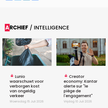
ARCHIEF
/ INTELLIGENCE
Lunio
Creator
waarschuwt voor
economy: Kantar
verborgen kost
alerte sur "le
van ongeldig
piège de
verkeer
l'engagement"
Woensdag 15 Juli 2026
Vrijdag 10 Juli 2026