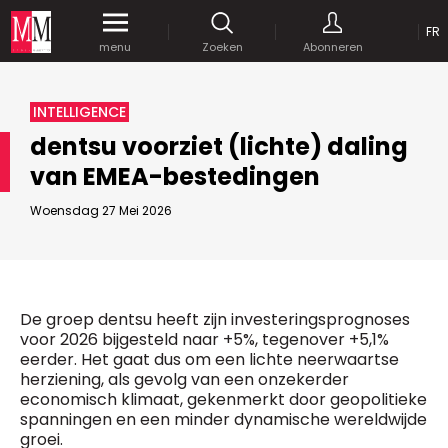
OP
FR
Krijg gedurende een maand
gratis
toegang
menu
Zoeken
Abonneren
tot al onze digitale content.
MEDIA MARKETING
INTELLIGENCE
MARCOM WORLD SRL
dentsu voorziet (lichte) daling
Mix Brussels - Vorstlaan 25 bus 5
van EMEA-bestedingen
1160 Brussels - Belgïe
JE WACHTWOORD VERSTUREN
selim@mm.be
E-mail :
info@mm.be
Woensdag 27 Mei 2026
GEAVANCEERDE ZOEKOPTIES
SCHRIJF ONS
ZOEKEN
VERVOEG ONS
Astuces :
De groep dentsu heeft zijn investeringsprognoses
Gebruik
aanhalingstekens
("") rond de
voor 2026 bijgesteld naar +5%, tegenover +5,1%
Managing Director
zoektermen, zodat er op de exacte combinatie
eerder. Het gaat dus om een lichte neerwaartse
Jean-Vianney Philippe
gezocht wordt.
Bedrijfsabonnement
herziening, als gevolg van een onzekerder
0471 92 01 98
economisch klimaat, gekenmerkt door geopolitieke
Gebruik het
plusteken (+)
tussen de zoektermen
jeanvianney@mm.be
spanningen en een minder dynamische wereldwijde
als u op zoek wilt gaan naar artikels die één of
groei.
meerdere van deze woorden vermelden.