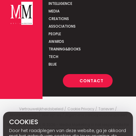
INTELLIGENCE
MEDIA
CREATIONS
ASSOCIATIONS
PEOPLE
AWARDS
TRAINING&BOOKS
TECH
BLUE
CONTACT
Vertrouwelijkheidsbeleid
Cookie Privacy
Tarieven
Abonnementen
Wie zijn wij
Algemene verkoopsvoorwaarden
COOKIES
Media Marketing
c
© 2026 - Media Marketing is not responsible for
the content of external sites.
Door het raadplegen van deze website, ga je akkoord