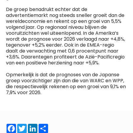
General Manager
Fred Bouchar
De groep benadrukt echter dat de
0498 88 64 89
advertentiemarkt nog steeds sneller groeit dan de
BEVESTIGEN
f.bouchar@mm.be
wereldeconomie en rekent op een groei van 5,5%
volgend jaar. Op regionaal niveau blijven de
Freemium
Chief Editor
vooruitzichten wel uiteenlopend. In de Amerika’s
Daily
access
Griet Byl
wordt de prognose voor 2026 verlaagd naar +4,8%,
5 x week
MM e - News
0475 97 12 57
tegenover +5,2% eerder. Ook in de EMEA-regio
1 x week
MM Brunch
g.byl@mm.be
daalt de verwachting met 0,6 procentpunt naar
1 x week
MM Tech
+3,6%. Daarentegen profiteert de Azië-Pacificregio
MM Best of
van een positieve herziening naar +5,9%.
Chief Editor
10 x year
Research
Damien Lemaire
10 x year
MM Blue
Opmerkelijk is dat de prognoses van de Japanse
0477 37 31 65
MM Magazine
groep voorzichtiger zijn dan die van WARC en WPP,
d.lemaire@mm.be
4 x year
(digital)
die respectievelijk rekenen op een groei van 9,1% en
7,9% voor 2026.
Vragen ?
Facebook
Twitter
LinkedIn
Share