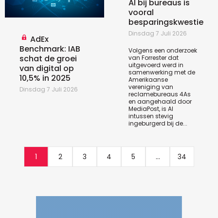
AI bij bureaus is
vooral
besparingskwestie
Dinsdag 7 Juli 2026
AdEx
Benchmark: IAB
Volgens een
onderzoek
schat de groei
van Forrester dat
uitgevoerd werd in
van digital op
samenwerking met de
10,5% in 2025
Amerikaanse
vereniging van
Dinsdag 7 Juli 2026
reclamebureaus 4As
en aangehaald door
MediaPost, is AI
intussen stevig
ingeburgerd bij de...
1
2
3
4
5
...
34