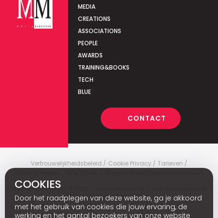
MEDIA
CREATIONS
ASSOCIATIONS
PEOPLE
AWARDS
TRAINING&BOOKS
TECH
BLUE
CONTACT
Vertrouwelijkheidsbeleid
Cookie Privacy
Tarieven
Abonnementen
Wie zijn wij
Algemene verkoopsvoorwaarden
COOKIES
Media Marketing
c
© 2026 - Media Marketing is not responsible for
the content of external sites.
Door het raadplegen van deze website, ga je akkoord
met het gebruik van cookies die jouw ervaring, de
werking en het aantal bezoekers van onze website
Fr