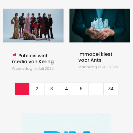
Immobel kiest
Publicis wint
voor Ants
media van Kering
Maandag 13 Juli 2026
Woensdag 15 Juli 2026
1
2
3
4
5
...
34