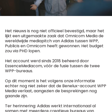
General Manager
Fred Bouchar
0498 88 64 89
BEVESTIGEN
f.bouchar@mm.be
Freemium
Chief Editor
Daily
Het nieuws is nog niet officieel bevestigd, maar het
access
Griet Byl
lijkt een uitgemaakte zaak dat Omnicom Media de
5 x week
MM e - News
0475 97 12 57
wereldwijde mediapitch van Adidas tussen WPP,
1 x week
MM Brunch
g.byl@mm.be
Publicis en Omnicom heeft gewonnen. Het budget
1 x week
MM Tech
zou via PHD lopen.
MM Best of
Chief Editor
10 x year
Research
Damien Lemaire
Het account werd sinds 2018 beheerd door
10 x year
MM Blue
0477 37 31 65
EssenceMediacom, vóór de fusie tussen de twee
MM Magazine
d.lemaire@mm.be
4 x year
WPP-bureaus.
(digital)
Op dit moment is het volgens onze informatie
echter nog niet zeker dat de Benelux-account WPP
Vragen ?
Media verlaat, aangezien de besprekingen nog
gaande zijn.
Ter herinnering: Adidas werkt internationaal al
samen met meerdere creatieve bureaus van