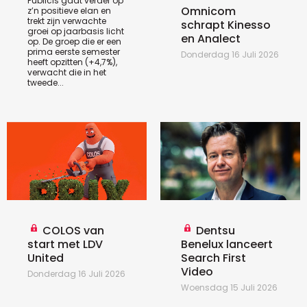
Publicis gaat verder op
Omnicom
z’n positieve elan en
trekt zijn verwachte
schrapt Kinesso
groei op jaarbasis licht
en Analect
op. De groep die er een
prima eerste semester
Donderdag 16 Juli 2026
heeft opzitten (+4,7%),
verwacht die in het
tweede...
COLOS van
Dentsu
start met LDV
Benelux lanceert
United
Search First
Video
Donderdag 16 Juli 2026
Woensdag 15 Juli 2026