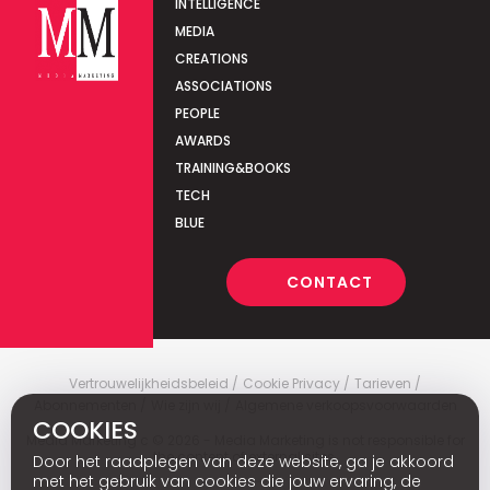
INTELLIGENCE
MEDIA
CREATIONS
ASSOCIATIONS
PEOPLE
AWARDS
TRAINING&BOOKS
TECH
BLUE
CONTACT
Vertrouwelijkheidsbeleid
Cookie Privacy
Tarieven
Abonnementen
Wie zijn wij
Algemene verkoopsvoorwaarden
COOKIES
Media Marketing
c
© 2026 - Media Marketing is not responsible for
the content of external sites.
Door het raadplegen van deze website, ga je akkoord
met het gebruik van cookies die jouw ervaring, de