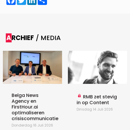
ARCHIEF
/ MEDIA
Belga News
RMB zet stevig
Agency en
in op Content
FirstHour.ai
Dinsdag 14 Juli 2026
optimaliseren
crisiscommunicatie
Donderdag 16 Juli 2026