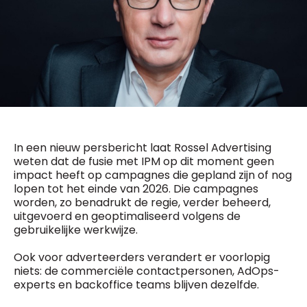
General Manager
Fred Bouchar
0498 88 64 89
BEVESTIGEN
f.bouchar@mm.be
Freemium
Chief Editor
Daily
access
Griet Byl
5 x week
MM e - News
0475 97 12 57
1 x week
MM Brunch
g.byl@mm.be
1 x week
MM Tech
MM Best of
Chief Editor
In een nieuw persbericht laat Rossel Advertising
10 x year
Research
Damien Lemaire
weten dat de fusie met IPM op dit moment geen
10 x year
MM Blue
impact heeft op campagnes die gepland zijn of nog
0477 37 31 65
MM Magazine
d.lemaire@mm.be
lopen tot het einde van 2026. Die campagnes
4 x year
(digital)
worden, zo benadrukt de regie, verder beheerd,
uitgevoerd en geoptimaliseerd volgens de
gebruikelijke werkwijze.
Vragen ?
Ook voor adverteerders verandert er voorlopig
niets: de commerciële contactpersonen, AdOps-
experts en backoffice teams blijven dezelfde.