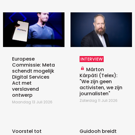
Europese
INTERVIEW
Commissie: Meta
Márton
schendt mogelijk
Kárpáti (Telex):
Digital Services
"We zijn geen
Act met
activisten, we zijn
verslavend
journalisten"
ontwerp
Zaterdag 11 Juli 2026
Maandag 13 Juli 2026
Voorstel tot
Guidooh breidt