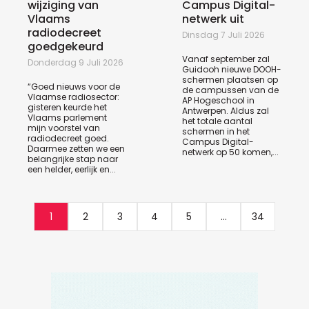
wijziging van
Campus Digital-
Vlaams
netwerk uit
radiodecreet
Dinsdag 7 Juli 2026
goedgekeurd
Vanaf september zal
Donderdag 9 Juli 2026
Guidooh nieuwe DOOH-
schermen plaatsen op
“Goed nieuws voor de
de campussen van de
Vlaamse radiosector:
AP Hogeschool in
gisteren keurde het
Antwerpen. Aldus zal
Vlaams parlement
het totale aantal
mijn voorstel van
schermen in het
radiodecreet goed.
Campus Digital-
Daarmee zetten we een
netwerk op 50 komen,...
belangrijke stap naar
een helder, eerlijk en...
1
2
3
4
5
...
34