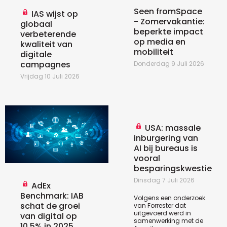
Seen fromSpace
IAS wijst op
- Zomervakantie:
globaal
beperkte impact
verbeterende
op media en
kwaliteit van
mobiliteit
digitale
campagnes
Donderdag 9 Juli 2026
Vrijdag 10 Juli 2026
USA: massale
inburgering van
AI bij bureaus is
vooral
besparingskwestie
Dinsdag 7 Juli 2026
AdEx
Benchmark: IAB
Volgens een
onderzoek
schat de groei
van Forrester dat
uitgevoerd werd in
van digital op
samenwerking met de
10,5% in 2025