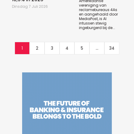
Amerikaanse
vereniging van
Dinsdag 7 Juli 2026
reclamebureaus 4As
en aangehaald door
MediaPost, is AI
intussen stevig
ingeburgerd bij de...
1
2
3
4
5
...
34