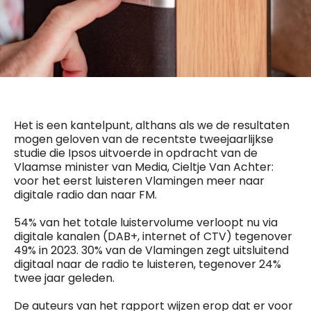
General Manager
Fred Bouchar
0498 88 64 89
BEVESTIGEN
f.bouchar@mm.be
Freemium
Chief Editor
Daily
access
Griet Byl
5 x week
MM e - News
0475 97 12 57
1 x week
MM Brunch
g.byl@mm.be
Het is een kantelpunt, althans als we de resultaten
1 x week
MM Tech
mogen geloven van de recentste tweejaarlijkse
MM Best of
Chief Editor
10 x year
studie die Ipsos uitvoerde in opdracht van de
Research
Damien Lemaire
Vlaamse minister van Media, Cieltje Van Achter:
10 x year
MM Blue
0477 37 31 65
voor het eerst luisteren Vlamingen meer naar
MM Magazine
d.lemaire@mm.be
digitale radio dan naar FM.
4 x year
(digital)
54% van het totale luistervolume verloopt nu via
digitale kanalen (DAB+, internet of CTV) tegenover
49% in 2023. 30% van de Vlamingen zegt uitsluitend
Vragen ?
digitaal naar de radio te luisteren, tegenover 24%
twee jaar geleden.
De auteurs van het rapport wijzen erop dat er voor