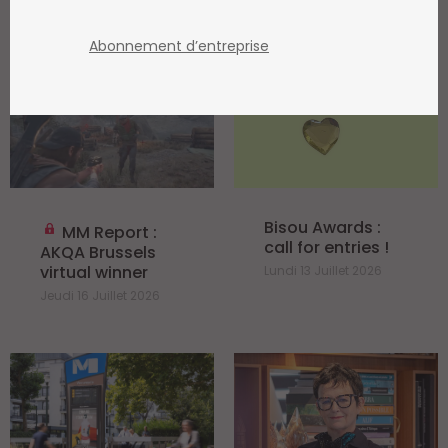
ARCHIVE
/ AWARDS
Abonnement d’entreprise
Bisou Awards :
MM Report :
call for entries !
AKQA Brussels
virtual winner
Lundi 13 Juillet 2026
Jeudi 16 Juillet 2026