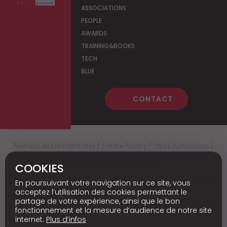
ASSOCIATIONS
PEOPLE
AWARDS
TRAINING&BOOKS
TECH
BLUE
CONTACT
Politique de confidentialité
Cookie Privacy
Tarifs Publicitaires
Abonnements
Qui sommes-nous
COOKIES
Conditions générales de vente
En poursuivant votre navigation sur ce site, vous
Media Marketing
c
© 2026 - Media Marketing is not responsible for
the content of external sites.
acceptez l’utilisation des cookies permettant le
partage de votre expérience, ainsi que le bon
fonctionnement et la mesure d’audience de notre site
Nl
internet.
Plus d’infos