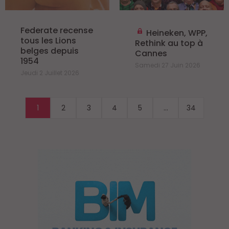
Federate recense
Heineken, WPP,
tous les Lions
Rethink au top à
belges depuis
Cannes
1954
Samedi 27 Juin 2026
Jeudi 2 Juillet 2026
1
2
3
4
5
...
34