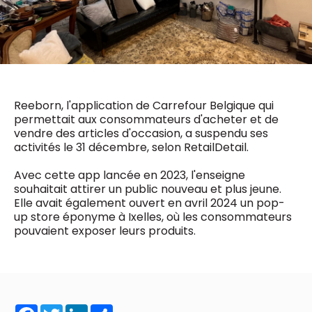
0498 88 64 89
f.bouchar@mm.be
VALIDER
NOTRE CONTENU DIGITAL :
Chief Editor
Griet Byl
0475 97 12 57
Freemium
g.byl@mm.be
Daily
Reeborn, l'application de Carrefour Belgique qui
access
permettait aux consommateurs d'acheter et de
5 x week
MM e - News
Chief Editor
vendre des articles d'occasion, a suspendu ses
1 x week
MM Brunch
Damien Lemaire
activités le 31 décembre, selon RetailDetail.
1 x week
MM Tech
0477 37 31 65
MM Best of
10 x year
d.lemaire@mm.be
Avec cette app lancée en 2023, l'enseigne
Research
souhaitait attirer un public nouveau et plus jeune.
10 x year
MM Blue
Elle avait également ouvert en avril 2024 un pop-
MM Magazine
4 x year
up store éponyme à Ixelles, où les consommateurs
(digital)
pouvaient exposer leurs produits.
Des questions ?
Facebook
Twitter
LinkedIn
Share