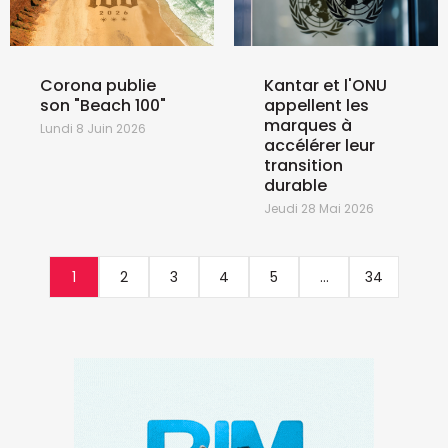
Corona publie
Kantar et l'ONU
son "Beach 100"
appellent les
marques à
Lundi 8 Juin 2026
accélérer leur
transition
durable
Jeudi 28 Mai 2026
1
2
3
4
5
...
34