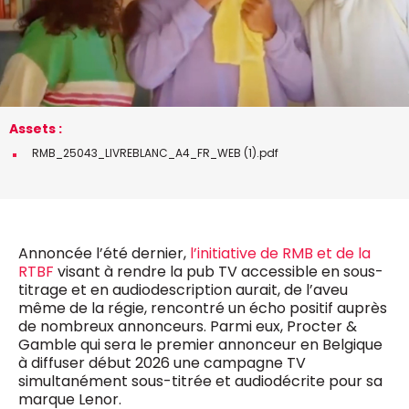
0498 88 64 89
f.bouchar@mm.be
VALIDER
NOTRE CONTENU DIGITAL :
Chief Editor
Griet Byl
0475 97 12 57
Freemium
g.byl@mm.be
Assets :
Daily
access
RMB_25043_LIVREBLANC_A4_FR_WEB (1).pdf
5 x week
MM e - News
Chief Editor
1 x week
MM Brunch
Damien Lemaire
1 x week
MM Tech
0477 37 31 65
MM Best of
10 x year
d.lemaire@mm.be
Research
Annoncée l’été dernier,
l’initiative de RMB et de la
10 x year
MM Blue
RTBF
visant à rendre la pub TV accessible en sous-
MM Magazine
4 x year
titrage et en audiodescription aurait, de l’aveu
(digital)
même de la régie, rencontré un écho positif auprès
de nombreux annonceurs. Parmi eux, Procter &
Gamble qui sera le premier annonceur en Belgique
Des questions ?
à diffuser début 2026 une campagne TV
simultanément sous-titrée et audiodécrite pour sa
marque Lenor.