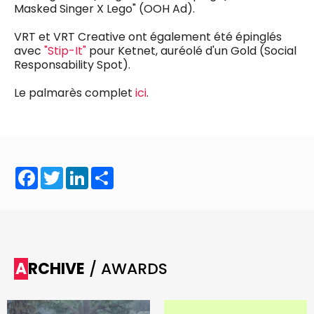
Masked Singer X Lego" (OOH Ad).
VRT et VRT Creative ont également été épinglés
avec
"Stip-It"
pour Ketnet, auréolé d'un Gold (Social
Responsability Spot).
Le palmarès complet
ici
.
Facebook
Twitter
LinkedIn
Share
ARCHIVE
/ AWARDS