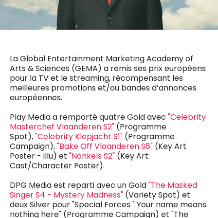
0498 88 64 89
f.bouchar@mm.be
VALIDER
NOTRE CONTENU DIGITAL :
Chief Editor
Griet Byl
La Global Entertainment Marketing Academy of
0475 97 12 57
Freemium
g.byl@mm.be
Arts & Sciences (GEMA) a remis ses prix européens
Daily
access
pour la TV et le streaming, récompensant les
5 x week
MM e - News
meilleures promotions et/ou bandes d’annonces
Chief Editor
1 x week
MM Brunch
européennes.
Damien Lemaire
1 x week
MM Tech
0477 37 31 65
MM Best of
Play Media a remporté quatre Gold avec
"Celebrity
10 x year
d.lemaire@mm.be
Research
Masterchef Vlaanderen S2"
(Programme
10 x year
MM Blue
Spot),
"Celebrity Klopjacht S1"
(Programme
MM Magazine
Campaign),
"Bake Off Vlaanderen S8"
(Key Art
4 x year
(digital)
Poster - illu) et
"Nonkels S2"
(Key Art:
Cast/Character Poster).
DPG Media est reparti avec un Gold
"The Masked
Des questions ?
Singer S4 - Mystery Madness"
(Variety Spot) et
deux Silver pour "Special Forces " Your name means
nothing here" (Programme Campaign) et "The