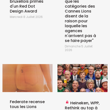
bruxellois primés
que les
d'un Red Dot
catégories des
Design Award
Cannes Lions
disent de la
Mercredi 8 Juillet 2026
raison pour
laquelle les
agences
n'arrivent pas à
se faire payer"
Dimanche 5 Juillet
2026
Federate recense
Heineken, WPP,
tous les Lions
Rethink au top à