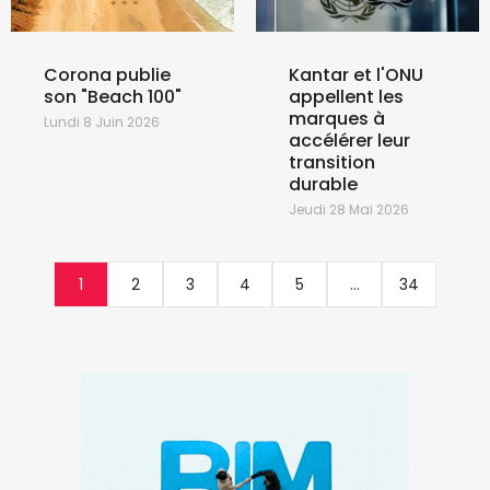
Corona publie
Kantar et l'ONU
son "Beach 100"
appellent les
marques à
Lundi 8 Juin 2026
accélérer leur
transition
durable
Jeudi 28 Mai 2026
1
2
3
4
5
...
34