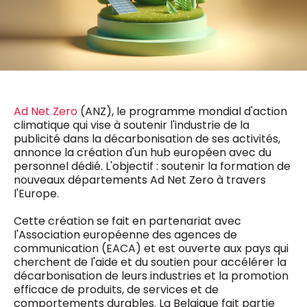
0498 88 64 89
f.bouchar@mm.be
VALIDER
NOTRE CONTENU DIGITAL :
Chief Editor
Griet Byl
0475 97 12 57
Freemium
g.byl@mm.be
Daily
access
Ad Net Zero
(ANZ), le programme mondial d'action
5 x week
MM e - News
climatique qui vise à soutenir l'industrie de la
Chief Editor
1 x week
MM Brunch
publicité dans la décarbonisation de ses activités,
Damien Lemaire
1 x week
MM Tech
annonce la création d'un hub européen avec du
0477 37 31 65
MM Best of
personnel dédié. L'objectif : soutenir la formation de
10 x year
d.lemaire@mm.be
Research
nouveaux départements Ad Net Zero à travers
10 x year
MM Blue
l'Europe.
MM Magazine
4 x year
(digital)
Cette création se fait en partenariat avec
l'Association européenne des agences de
communication (EACA) et est ouverte aux pays qui
cherchent de l'aide et du soutien pour accélérer la
Des questions ?
décarbonisation de leurs industries et la promotion
efficace de produits, de services et de
comportements durables. La Belgique fait partie