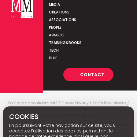
MEDIA
CREATIONS
ASSOCIATIONS
PEOPLE
AWARDS
TRAINING&BOOKS
TECH
BLUE
CONTACT
Politique de confidentialité
Cookie Privacy
Tarifs Publicitaires
Abonnements
Qui sommes-nous
COOKIES
Conditions générales de vente
Media Marketing
c
© 2026 - Media Marketing is not responsible for
En poursuivant votre navigation sur ce site, vous
the content of external sites.
acceptez l’utilisation des cookies permettant le
partage de votre expérience, ainsi que le bon