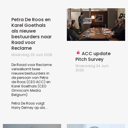
Petra De Roos en
Karel Goethals
als nieuwe
bestuurders naar
Raad voor
Reclame
ACC update
Maandag 29 Juni 2026
Pitch Survey
De Raad voor Reclame
Woensdag 24 Juni
verwelkomt twee
2026
nieuwe bestuurders in
de persoon van Petra
de Roos (CEO ACC) en
Karel Goethals (CEO
Omnicom Media
Belgium).
Petra De Roos volgt
Harry Demey op als...