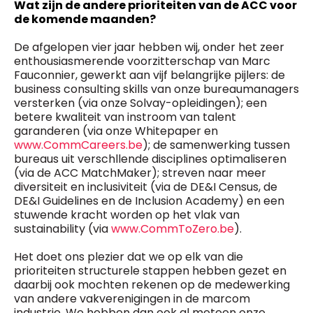
Wat zijn de andere prioriteiten van de ACC voor
de komende maanden?
De afgelopen vier jaar hebben wij, onder het zeer
enthousiasmerende voorzitterschap van Marc
Fauconnier, gewerkt aan vijf belangrijke pijlers: de
business consulting skills van onze bureaumanagers
versterken (via onze Solvay-opleidingen); een
betere kwaliteit van instroom van talent
garanderen (via onze Whitepaper en
www.CommCareers.be
); de samenwerking tussen
bureaus uit verschllende disciplines optimaliseren
(via de ACC MatchMaker); streven naar meer
diversiteit en inclusiviteit (via de DE&I Census, de
DE&I Guidelines en de Inclusion Academy) en een
stuwende kracht worden op het vlak van
sustainability (via
www.CommToZero.be
).
Het doet ons plezier dat we op elk van die
prioriteiten structurele stappen hebben gezet en
daarbij ook mochten rekenen op de medewerking
van andere vakverenigingen in de marcom
industrie. We hebben dan ook al meteen onze