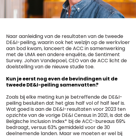
General Manager
Fred Bouchar
0498 88 64 89
BEVESTIGEN
f.bouchar@mm.be
Freemium
Chief Editor
Daily
Naar aanleiding van de resultaten van de tweede
access
Griet Byl
DE&I-peiling, waarin ook het welzijn op de werkvloer
5 x week
MM e - News
0475 97 12 57
aan bod kwam, lanceert de ACC in samenwerking
1 x week
MM Brunch
g.byl@mm.be
met de UMA een andere enquête, de Sentiment
1 x week
MM Tech
Survey. Johan Vandepoel, CEO van de ACC licht de
MM Best of
Chief Editor
10 x year
doelstelling van de nieuwe studie toe.
Research
Damien Lemaire
10 x year
MM Blue
0477 37 31 65
Kun je eerst nog even de bevindingen uit de
MM Magazine
d.lemaire@mm.be
tweede DE&I-peiling samenvatten?
4 x year
(digital)
Zoals bij elke meting kun je betreffende de DE&I-
peiling besluiten dat het glas half vol of half leef is.
Wat goed is aan de DE&I-resultaten voor 2023 ten
Vragen ?
opzichte van de vorige DE&I Census in 2021, is dat de
Belgische Inclusion Index* bij de ACC-bureaus 69%
bedraagt, versus 63% gemiddeld voor de 30
deelnemende landen. Maar we moeten er wel bij