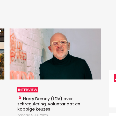
D
D
U
p
h
T
INTERVIEW
Harry Demey (LDV) over
zelfregulering, voluntariaat en
koppige keuzes
Zondag 5 Juli 2026