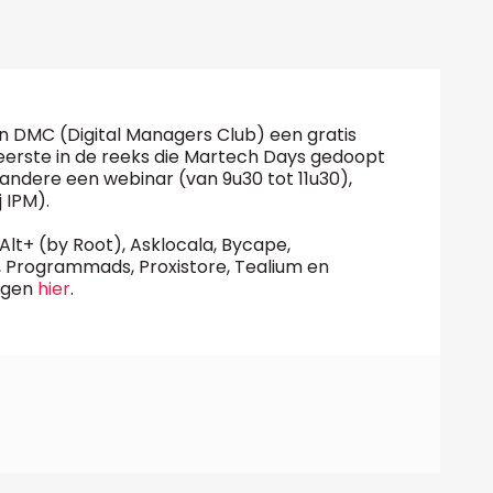
n DMC (Digital Managers Club) een gratis
 eerste in de reeks die Martech Days gedoopt
andere een webinar (van 9u30 tot 11u30),
 IPM).
 Alt+ (by Root), Asklocala, Bycape,
p, Programmads, Proxistore, Tealium en
ingen
hier
.