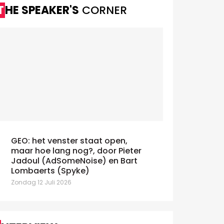
bescherme
THE SPEAKER'S
CORNER
Donderdag 4 
Ter gelegenh
Congress 2026
uitgeversver
dat zij zich a
de
Aude Mayence gaat UBA
voorzitten met de ambitie het
ecosysteem voor merkgroei te
versterken
insdag 9 Juni 2026
GEO: het venster staat open,
maar hoe lang nog?, door Pieter
Jadoul (AdSomeNoise) en Bart
Lombaerts (Spyke)
Zondag 12 Juli 2026