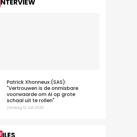
INTERVIEW
St-Canneke
Valérie Morfitis over 'Pulse of
Belgians' studie van BPX
Dinsdag 2 Ju
oensdag 3 Juni 2026
Patrick Xhonneux (SAS):
"Vertrouwen is de onmisbare
voorwaarde om AI op grote
schaal uit te rollen"
Zondag 12 Juli 2026
FILES