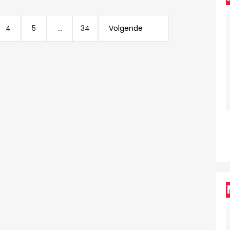
4
5
...
34
Volgende