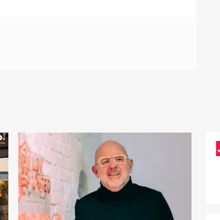
D
D
U
p