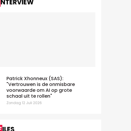
INTERVIEW
St-Canneke
Valérie Morfitis over 'Pulse of
Patrick Xhonneux (SAS):
Belgians' studie van BPX
Dinsdag 2 Ju
"Vertrouwen is de onmisbare
oensdag 3 Juni 2026
voorwaarde om AI op grote
schaal uit te rollen"
Zondag 12 Juli 2026
FILES