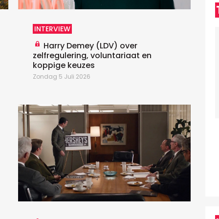
h
T
INTERVIEW
Harry Demey (LDV) over
zelfregulering, voluntariaat en
koppige keuzes
Zondag 5 Juli 2026
D