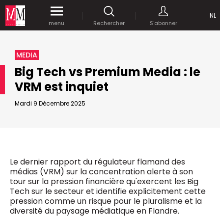
NL
Accédez
gratuitement
à tout notre
menu
Rechercher
S'abonner
MEDIA MARKETING
contenu digital durant 1 mois.
MARCOM WORLD SRL
MEDIA
Mix Brussels - Boulevard du Souverain 25 boite 5
Big Tech vs Premium Media : le
1170 Bruxelles - Belgique
selim@mm.be
VRM est inquiet
E-mail :
info@mm.be
ENVOYER VOTRE MOT DE PASSE
Mardi 9 Décembre 2025
NOUS ÉCRIRE
Recherche avancée
Astuces :
REJOIGNEZ-NOUS!
RECHERCHER
Utilisez les
guillemets
("") pour effectuer une
Managing Director
Le dernier rapport du régulateur flamand des
recherche sur les termes exacts (dans le même
Jean-Vianney Philippe
médias (VRM) sur la concentration alerte à son
ordre et à la suite).
0471 92 01 98
tour sur la pression financière qu'exercent les Big
Abonnement d’entreprise
jeanvianney@mm.be
Utilisez le
signe +
pour effectuer une recherche
Tech sur le secteur et identifie explicitement cette
sur les textes comprenants l'ensemble des
pression comme un risque pour le pluralisme et la
termes (même dans un ordre différent ou séparé
General Manager
diversité du paysage médiatique en Flandre.
dans le texte).
Fred Bouchar