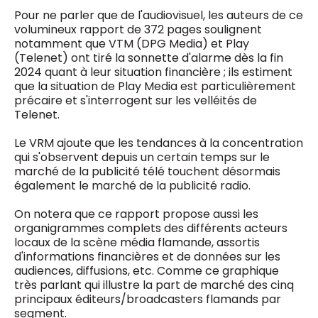
0498 88 64 89
Pour ne parler que de l'audiovisuel, les auteurs de ce
f.bouchar@mm.be
volumineux rapport de 372 pages soulignent
VALIDER
notamment que VTM (DPG Media) et Play
NOTRE CONTENU DIGITAL :
(Telenet) ont tiré la sonnette d'alarme dès la fin
Chief Editor
2024 quant à leur situation financière ; ils estiment
Griet Byl
que la situation de Play Media est particulièrement
0475 97 12 57
Freemium
g.byl@mm.be
précaire et s'interrogent sur les velléités de
Daily
access
Telenet.
5 x week
MM e - News
Chief Editor
1 x week
MM Brunch
Le VRM ajoute que les tendances à la concentration
Damien Lemaire
1 x week
MM Tech
qui s'observent depuis un certain temps sur le
0477 37 31 65
MM Best of
marché de la publicité télé touchent désormais
10 x year
d.lemaire@mm.be
Research
également le marché de la publicité radio.
10 x year
MM Blue
MM Magazine
On notera que ce rapport propose aussi les
4 x year
(digital)
organigrammes complets des différents acteurs
locaux de la scène média flamande, assortis
d'informations financières et de données sur les
audiences, diffusions, etc. Comme ce graphique
Des questions ?
très parlant qui illustre la part de marché des cinq
principaux éditeurs/broadcasters flamands par
segment.