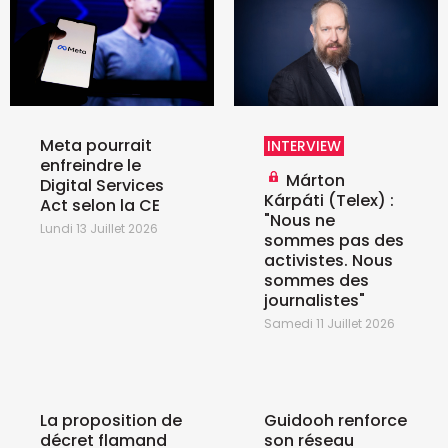
Meta pourrait
INTERVIEW
enfreindre le
Márton
Digital Services
Kárpáti (Telex) :
Act selon la CE
"Nous ne
Lundi 13 Juillet 2026
sommes pas des
activistes. Nous
sommes des
journalistes"
Samedi 11 Juillet 2026
La proposition de
Guidooh renforce
décret flamand
son réseau