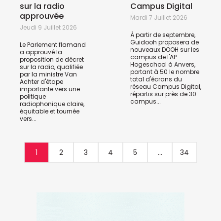
sur la radio
Campus Digital
approuvée
Mardi 7 Juillet 2026
Jeudi 9 Juillet 2026
À partir de septembre,
Guidooh proposera de
Le Parlement flamand
nouveaux DOOH sur les
a approuvé la
campus de l'AP
proposition de décret
Hogeschool à Anvers,
sur la radio, qualifiée
portant à 50 le nombre
par la ministre Van
total d'écrans du
Achter d'étape
réseau Campus Digital,
importante vers une
répartis sur près de 30
politique
campus...
radiophonique claire,
équitable et tournée
vers...
1
2
3
4
5
...
34