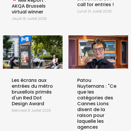
MM Report :
call for entries !
AKQA Brussels
virtual winner
Lundi 13 Juillet 2026
Jeudi 16 Juillet 2026
Les écrans aux
Patou
entrées du métro
Nuytemans : "Ce
bruxellois primés
que les
d'un Red Dot
catégories des
Design Award
Cannes Lions
disent de la
Mercredi 8 Juillet 2026
raison pour
laquelle les
agences