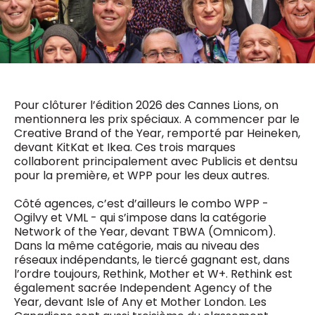
0498 88 64 89
f.bouchar@mm.be
VALIDER
NOTRE CONTENU DIGITAL :
Chief Editor
Griet Byl
0475 97 12 57
Freemium
g.byl@mm.be
Daily
Pour clôturer l’édition 2026 des Cannes Lions, on
access
mentionnera les prix spéciaux. A commencer par le
5 x week
MM e - News
Chief Editor
Creative Brand of the Year, remporté par Heineken,
1 x week
MM Brunch
Damien Lemaire
devant KitKat et Ikea. Ces trois marques
1 x week
MM Tech
0477 37 31 65
collaborent principalement avec Publicis et dentsu
MM Best of
10 x year
d.lemaire@mm.be
pour la première, et WPP pour les deux autres.
Research
10 x year
MM Blue
Côté agences, c’est d’ailleurs le combo WPP -
MM Magazine
4 x year
Ogilvy et VML - qui s’impose dans la catégorie
(digital)
Network of the Year, devant TBWA (Omnicom).
Dans la même catégorie, mais au niveau des
réseaux indépendants, le tiercé gagnant est, dans
l’ordre toujours, Rethink, Mother et W+. Rethink est
Des questions ?
également sacrée Independent Agency of the
Year, devant Isle of Any et Mother London. Les