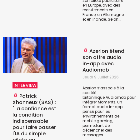
son pilote publicitaire
en Europe, avec des
recrutements en
France, en Allemagne
et en Irlande. Selon...
Azerion étend
son offre audio
in-app avec
Audiomob
Jeudi 9 Juillet 2026
INTERVIEW
Azerion s’associe à la
société
Patrick
britannique
Audiomob
pour
Xhonneux (SAS) :
intégrer Moments, un
format audio in-app
"La confiance est
pensé pour les
la condition
environnements de
indispensable
mobile gaming,
permettant de
pour faire passer
déclencher des
l'IA du simple
messages...
pilote au