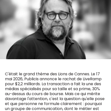
0498 88 64 89
f.bouchar@mm.be
VALIDER
NOTRE CONTENU DIGITAL :
Chief Editor
Griet Byl
0475 97 12 57
Freemium
g.byl@mm.be
Daily
access
5 x week
MM e - News
Chief Editor
1 x week
MM Brunch
Damien Lemaire
1 x week
MM Tech
0477 37 31 65
MM Best of
10 x year
d.lemaire@mm.be
Research
10 x year
MM Blue
MM Magazine
C'était le grand thème des Lions de Cannes. Le 17
4 x year
(digital)
mai 2026, Publicis annonce le rachat de LiveRamp
pour $2,2 milliards. La transaction a fait la une des
médias spécialisés pour sa taille et sa prime, 30%
au-dessus du cours de bourse. Mais ce qui mérite
Des questions ?
davantage l'attention, c'est la question qu'elle pose
et que personne ne formule clairement : pourquoi
un groupe de communication, dont le métier est