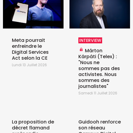
Meta pourrait
INTERVIEW
enfreindre le
Márton
Digital Services
Kárpáti (Telex) :
Act selon la CE
"Nous ne
Lundi 13 Juillet 2026
sommes pas des
activistes. Nous
sommes des
journalistes"
Samedi 11 Juillet 2026
La proposition de
Guidooh renforce
décret flamand
son réseau