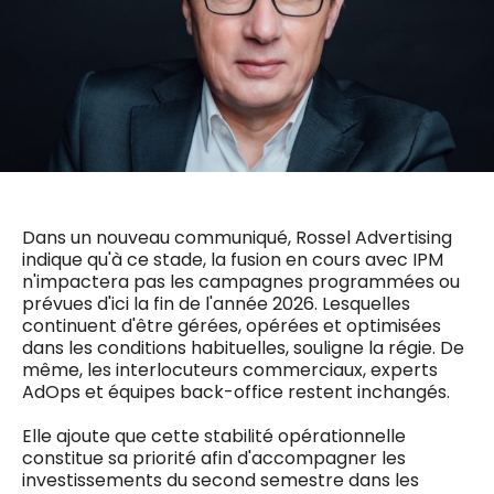
0498 88 64 89
f.bouchar@mm.be
VALIDER
NOTRE CONTENU DIGITAL :
Chief Editor
Griet Byl
0475 97 12 57
Freemium
g.byl@mm.be
Daily
access
5 x week
MM e - News
Chief Editor
1 x week
MM Brunch
Damien Lemaire
1 x week
MM Tech
Dans un nouveau communiqué, Rossel Advertising
0477 37 31 65
indique qu'à ce stade, la fusion en cours avec IPM
MM Best of
10 x year
d.lemaire@mm.be
n'impactera pas les campagnes programmées ou
Research
prévues d'ici la fin de l'année 2026. Lesquelles
10 x year
MM Blue
continuent d'être gérées, opérées et optimisées
MM Magazine
4 x year
dans les conditions habituelles, souligne la régie. De
(digital)
même, les interlocuteurs commerciaux, experts
AdOps et équipes back-office restent inchangés.
Des questions ?
Elle ajoute que cette stabilité opérationnelle
constitue sa priorité afin d'accompagner les
investissements du second semestre dans les