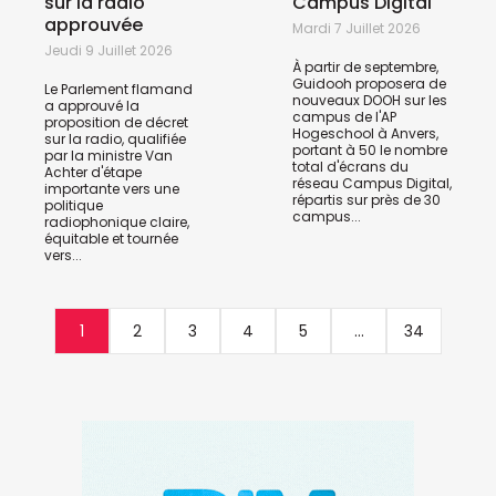
sur la radio
Campus Digital
approuvée
Mardi 7 Juillet 2026
Jeudi 9 Juillet 2026
À partir de septembre,
Guidooh proposera de
Le Parlement flamand
nouveaux DOOH sur les
a approuvé la
campus de l'AP
proposition de décret
Hogeschool à Anvers,
sur la radio, qualifiée
portant à 50 le nombre
par la ministre Van
total d'écrans du
Achter d'étape
réseau Campus Digital,
importante vers une
répartis sur près de 30
politique
campus...
radiophonique claire,
équitable et tournée
vers...
1
2
3
4
5
...
34