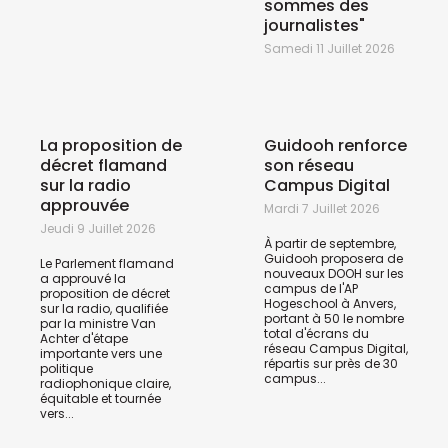
sommes des
journalistes"
Samedi 11 Juillet 2026
La proposition de
Guidooh renforce
décret flamand
son réseau
sur la radio
Campus Digital
approuvée
Mardi 7 Juillet 2026
Jeudi 9 Juillet 2026
À partir de septembre,
Guidooh proposera de
Le Parlement flamand
nouveaux DOOH sur les
a approuvé la
campus de l'AP
proposition de décret
Hogeschool à Anvers,
sur la radio, qualifiée
portant à 50 le nombre
par la ministre Van
total d'écrans du
Achter d'étape
réseau Campus Digital,
importante vers une
répartis sur près de 30
politique
campus...
radiophonique claire,
équitable et tournée
vers...