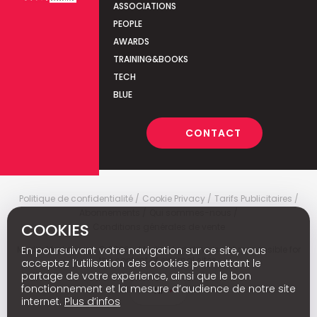
ASSOCIATIONS
PEOPLE
AWARDS
TRAINING&BOOKS
TECH
BLUE
CONTACT
Politique de confidentialité
Cookie Privacy
Tarifs Publicitaires
Abonnements
Qui sommes-nous
COOKIES
Conditions générales de vente
En poursuivant votre navigation sur ce site, vous
Media Marketing
c
© 2026 - Media Marketing is not responsible for
the content of external sites.
acceptez l’utilisation des cookies permettant le
partage de votre expérience, ainsi que le bon
fonctionnement et la mesure d’audience de notre site
Nl
internet.
Plus d’infos