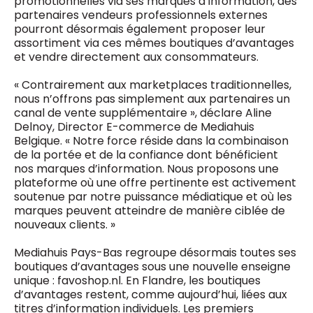
promotionnelles via ses marques d’information, des
0498 88 64 89
partenaires vendeurs professionnels externes
f.bouchar@mm.be
pourront désormais également proposer leur
VALIDER
assortiment via ces mêmes boutiques d’avantages
NOTRE CONTENU DIGITAL :
et vendre directement aux consommateurs.
Chief Editor
Griet Byl
« Contrairement aux marketplaces traditionnelles,
0475 97 12 57
Freemium
g.byl@mm.be
nous n’offrons pas simplement aux partenaires un
Daily
access
canal de vente supplémentaire », déclare Aline
5 x week
MM e - News
Delnoy, Director E-commerce de Mediahuis
Chief Editor
1 x week
MM Brunch
Belgique. « Notre force réside dans la combinaison
Damien Lemaire
1 x week
MM Tech
de la portée et de la confiance dont bénéficient
0477 37 31 65
MM Best of
nos marques d’information. Nous proposons une
10 x year
d.lemaire@mm.be
Research
plateforme où une offre pertinente est activement
10 x year
MM Blue
soutenue par notre puissance médiatique et où les
MM Magazine
marques peuvent atteindre de manière ciblée de
4 x year
(digital)
nouveaux clients. »
Mediahuis Pays-Bas regroupe désormais toutes ses
boutiques d’avantages sous une nouvelle enseigne
Des questions ?
unique : favoshop.nl. En Flandre, les boutiques
d’avantages restent, comme aujourd’hui, liées aux
titres d’information individuels. Les premiers