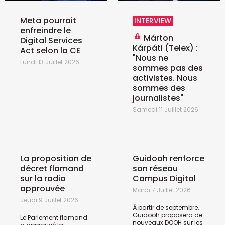
Meta pourrait
INTERVIEW
enfreindre le
Márton
Digital Services
Kárpáti (Telex) :
Act selon la CE
"Nous ne
Lundi 13 Juillet 2026
sommes pas des
activistes. Nous
sommes des
journalistes"
Samedi 11 Juillet 2026
La proposition de
Guidooh renforce
décret flamand
son réseau
sur la radio
Campus Digital
approuvée
Mardi 7 Juillet 2026
Jeudi 9 Juillet 2026
À partir de septembre,
Guidooh proposera de
Le Parlement flamand
nouveaux DOOH sur les