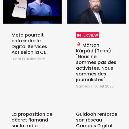
Meta pourrait
INTERVIEW
enfreindre le
Márton
Digital Services
Kárpáti (Telex) :
Act selon la CE
"Nous ne
Lundi 13 Juillet 2026
sommes pas des
activistes. Nous
sommes des
journalistes"
Samedi 11 Juillet 2026
La proposition de
Guidooh renforce
décret flamand
son réseau
sur la radio
Campus Digital