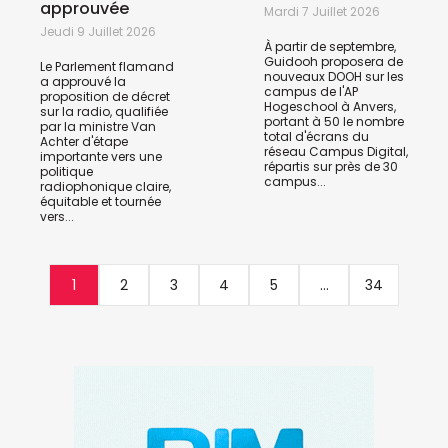
approuvée
Mardi 7 Juillet 2026
Jeudi 9 Juillet 2026
À partir de septembre,
Guidooh proposera de
Le Parlement flamand
nouveaux DOOH sur les
a approuvé la
campus de l'AP
proposition de décret
Hogeschool à Anvers,
sur la radio, qualifiée
portant à 50 le nombre
par la ministre Van
total d'écrans du
Achter d'étape
réseau Campus Digital,
importante vers une
répartis sur près de 30
politique
campus...
radiophonique claire,
équitable et tournée
vers...
1
2
3
4
5
...
34