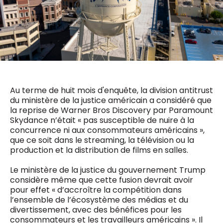
0498 88 64 89
f.bouchar@mm.be
VALIDER
NOTRE CONTENU DIGITAL :
Chief Editor
Griet Byl
0475 97 12 57
Freemium
g.byl@mm.be
Daily
access
5 x week
MM e - News
Au terme de huit mois d'enquête, la division antitrust
Chief Editor
1 x week
MM Brunch
du ministère de la justice américain a considéré que
Damien Lemaire
1 x week
MM Tech
la reprise de Warner Bros Discovery par Paramount
0477 37 31 65
MM Best of
Skydance n’était « pas susceptible de nuire à la
10 x year
d.lemaire@mm.be
Research
concurrence ni aux consommateurs américains »,
10 x year
MM Blue
que ce soit dans le streaming, la télévision ou la
MM Magazine
production et la distribution de films en salles.
4 x year
(digital)
Le ministère de la justice du gouvernement Trump
considère même que cette fusion devrait avoir
pour effet « d’accroître la compétition dans
Des questions ?
l’ensemble de l’écosystème des médias et du
divertissement, avec des bénéfices pour les
consommateurs et les travailleurs américains ». Il