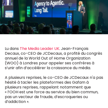
0498 88 64 89
f.bouchar@mm.be
VALIDER
NOTRE CONTENU DIGITAL :
Chief Editor
Griet Byl
0475 97 12 57
Freemium
g.byl@mm.be
Daily
access
5 x week
MM e - News
Chief Editor
1 x week
MM Brunch
Lu dans
The Media Leader UK
. Jean-François
Damien Lemaire
1 x week
MM Tech
Decaux, co-CEO de JCDecaux, a profité du congrès
0477 37 31 65
MM Best of
annuel de la World Out of Home Organization
10 x year
d.lemaire@mm.be
Research
(WOO) à Londres pour appeler ses confrères à
10 x year
MM Blue
s’unir afin d’accélérer la croissance du média.
MM Magazine
4 x year
(digital)
A plusieurs reprises, le co-CEO de JCDecaux n'a pas
hésité à tacler les plateformes des Gafam à
plusieurs reprises, rappelant notamment que
« l’OOH est une force au service du bien commun,
Des questions ?
pas un vecteur de fraude, d’escroqueries ou
d’addiction ».