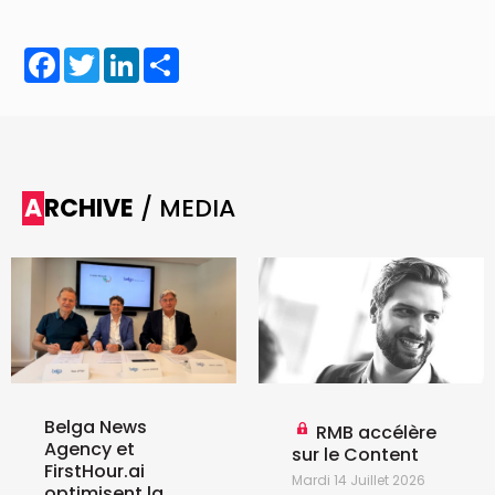
Facebook
Twitter
LinkedIn
Share
ARCHIVE
/ MEDIA
Belga News
RMB accélère
Agency et
sur le Content
FirstHour.ai
Mardi 14 Juillet 2026
optimisent la