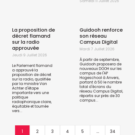
Samedi 11 Juillet 2026
La proposition de
Guidooh renforce
décret flamand
son réseau
sur la radio
Campus Digital
approuvée
Mardi 7 Juillet 2026
Jeudi 9 Juillet 2026
À partir de septembre,
Guidooh proposera de
Le Parlement flamand
nouveaux DOOH sur les
a approuvé la
campus de l'AP
proposition de décret
Hogeschool à Anvers,
sur la radio, qualifiée
portant à 50 le nombre
par la ministre Van
total d'écrans du
Achter d'étape
réseau Campus Digital,
importante vers une
répartis sur près de 30
politique
campus...
radiophonique claire,
équitable et tournée
vers...
1
2
3
4
5
...
34