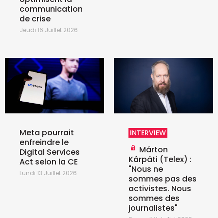
communication
de crise
Jeudi 16 Juillet 2026
Meta pourrait
INTERVIEW
enfreindre le
Márton
Digital Services
Kárpáti (Telex) :
Act selon la CE
"Nous ne
Lundi 13 Juillet 2026
sommes pas des
activistes. Nous
sommes des
journalistes"