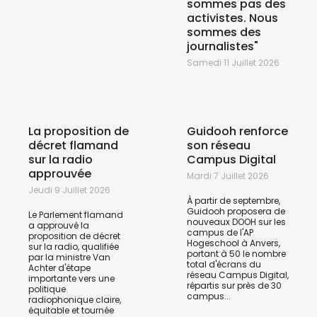
sommes pas des
activistes. Nous
sommes des
journalistes"
Samedi 11 Juillet 2026
La proposition de
Guidooh renforce
décret flamand
son réseau
sur la radio
Campus Digital
approuvée
Mardi 7 Juillet 2026
Jeudi 9 Juillet 2026
À partir de septembre,
Guidooh proposera de
Le Parlement flamand
nouveaux DOOH sur les
a approuvé la
campus de l'AP
proposition de décret
Hogeschool à Anvers,
sur la radio, qualifiée
portant à 50 le nombre
par la ministre Van
total d'écrans du
Achter d'étape
réseau Campus Digital,
importante vers une
répartis sur près de 30
politique
campus...
radiophonique claire,
équitable et tournée