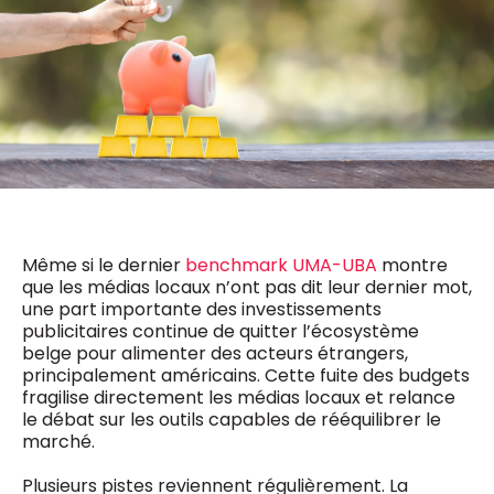
0498 88 64 89
f.bouchar@mm.be
VALIDER
NOTRE CONTENU DIGITAL :
Chief Editor
Griet Byl
0475 97 12 57
Freemium
g.byl@mm.be
Daily
access
5 x week
MM e - News
Chief Editor
1 x week
MM Brunch
Damien Lemaire
1 x week
MM Tech
0477 37 31 65
MM Best of
Même si le dernier
benchmark UMA-UBA
montre
10 x year
d.lemaire@mm.be
Research
que les médias locaux n’ont pas dit leur dernier mot,
10 x year
MM Blue
une part importante des investissements
MM Magazine
publicitaires continue de quitter l’écosystème
4 x year
(digital)
belge pour alimenter des acteurs étrangers,
principalement américains. Cette fuite des budgets
fragilise directement les médias locaux et relance
le débat sur les outils capables de rééquilibrer le
Des questions ?
marché.
Plusieurs pistes reviennent régulièrement. La