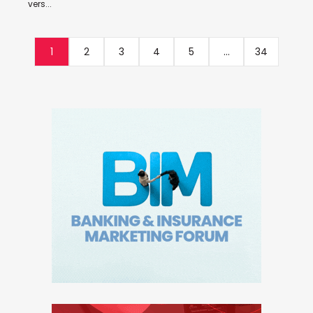
vers...
1
2
3
4
5
...
34