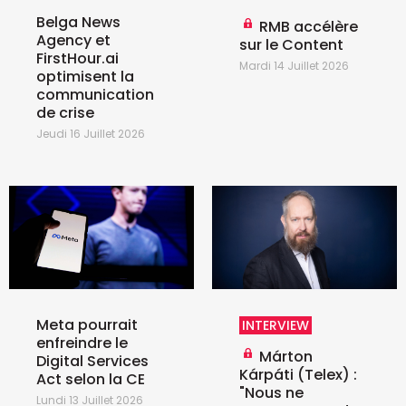
Belga News
RMB accélère
Agency et
sur le Content
FirstHour.ai
Mardi 14 Juillet 2026
optimisent la
communication
de crise
Jeudi 16 Juillet 2026
Meta pourrait
INTERVIEW
enfreindre le
Márton
Digital Services
Kárpáti (Telex) :
Act selon la CE
"Nous ne
Lundi 13 Juillet 2026