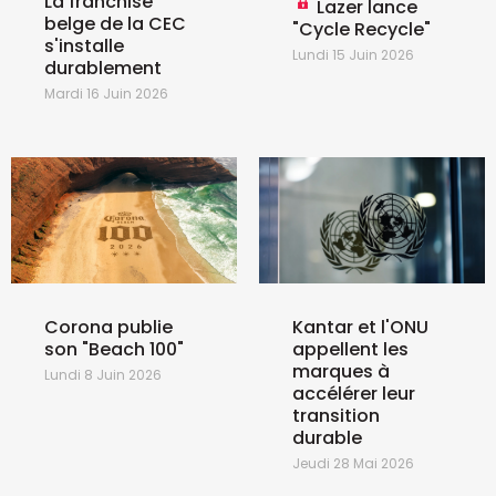
La franchise
Lazer lance
belge de la CEC
"Cycle Recycle"
s'installe
Lundi 15 Juin 2026
durablement
Mardi 16 Juin 2026
Corona publie
Kantar et l'ONU
son "Beach 100"
appellent les
marques à
Lundi 8 Juin 2026
accélérer leur
transition
durable
Jeudi 28 Mai 2026