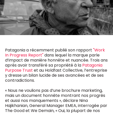
0498 88 64 89
f.bouchar@mm.be
VALIDER
NOTRE CONTENU DIGITAL :
Chief Editor
Griet Byl
0475 97 12 57
Freemium
g.byl@mm.be
Daily
access
5 x week
MM e - News
Chief Editor
1 x week
MM Brunch
Patagonia a récemment publié son rapport
"Work
Damien Lemaire
1 x week
MM Tech
In Progress Report"
dans lequel la marque parle
0477 37 31 65
MM Best of
d’impact de manière honnête et nuancée. Trois ans
10 x year
d.lemaire@mm.be
Research
après avoir transféré sa propriété à la
Patagonia
10 x year
MM Blue
Purpose Trust
et au Holdfast Collective, l’entreprise
y dresse un bilan lucide de ses avancées et de ses
MM Magazine
4 x year
contradictions.
(digital)
« Nous ne voulions pas d’une brochure marketing,
mais un document honnête montrant nos progrès
Des questions ?
et aussi nos manquements », déclare Nina
Hajikhanian, General Manager EMEA, interrogée par
The Good et We Demain, « Oui, la plupart de nos