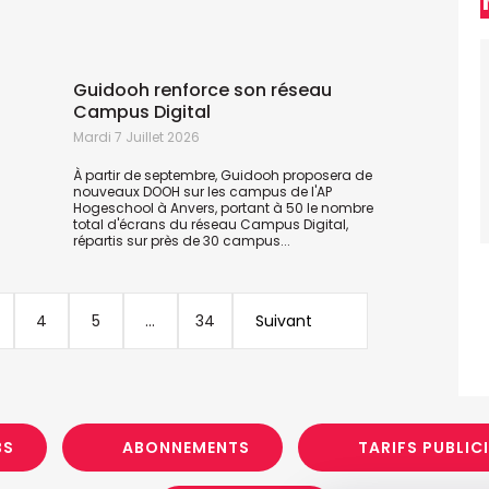
Guidooh renforce son réseau
J
Campus Digital
Mardi 7 Juillet 2026
L
D
À partir de septembre, Guidooh proposera de
i
nouveaux DOOH sur les campus de l'AP
c
Hogeschool à Anvers, portant à 50 le nombre
e
total d'écrans du réseau Campus Digital,
répartis sur près de 30 campus...
4
5
...
34
Suivant
BS
ABONNEMENTS
TARIFS PUBLIC