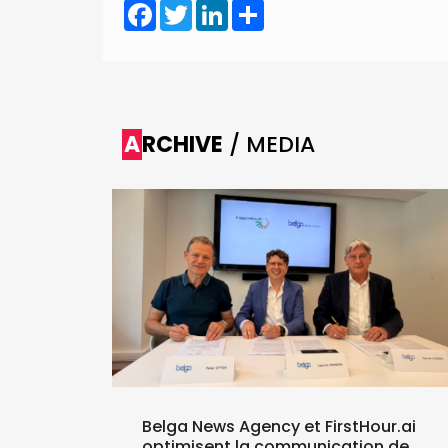
Facebook
Twitter
LinkedIn
Share
ARCHIVE
/ MEDIA
nt six
Belga News Agency et FirstHour.ai
optimisent la communication de