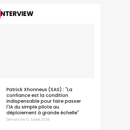
INTERVIEW
Patrick Xhonneux (SAS) : "La
confiance est la condition
indispensable pour faire passer
l'IA du simple pilote au
déploiement à grande échelle"
Dimanche 12 Juillet 2026
Rossel + I
Trustmedia présente son Trust
les camp