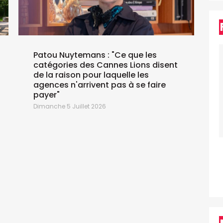
Patou Nuytemans : "Ce que les
catégories des Cannes Lions disent
J
de la raison pour laquelle les
agences n'arrivent pas à se faire
payer"
Dimanche 5 Juillet 2026
J
M
J
d
l
s
S