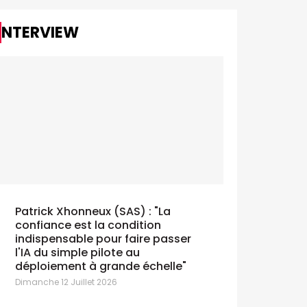
Le premier
GOOH!" es
INTERVIEW
Jeudi 25 Juin
n Silver Lion pour ILA et Jef Boes
eudi 25 Juin 2026
Patrick Xhonneux (SAS) : "La
confiance est la condition
indispensable pour faire passer
l'IA du simple pilote au
déploiement à grande échelle"
Dimanche 12 Juillet 2026