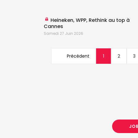
Heineken, WPP, Rethink au top à
Cannes
Samedi 27 Juin 2026
Précédent
1
2
3
JO