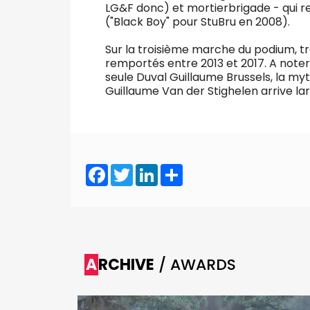
LG&F donc) et mortierbrigade - qui res
("Black Boy" pour StuBru en 2008).
Sur la troisième marche du podium, t
remportés entre 2013 et 2017. A noter 
seule Duval Guillaume Brussels, la m
Guillaume Van der Stighelen arrive l
Facebook
Twitter
LinkedIn
Share
ARCHIVE
/ AWARDS