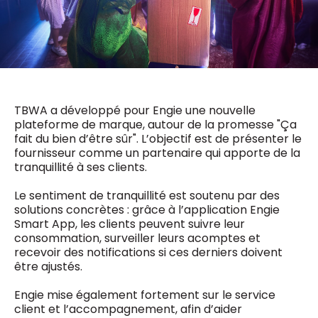
0498 88 64 89
f.bouchar@mm.be
VALIDER
NOTRE CONTENU DIGITAL :
Chief Editor
Griet Byl
0475 97 12 57
Freemium
g.byl@mm.be
Daily
access
TBWA a développé pour Engie une nouvelle
5 x week
MM e - News
plateforme de marque, autour de la promesse "Ça
Chief Editor
1 x week
MM Brunch
fait du bien d’être sûr". L’objectif est de présenter le
Damien Lemaire
1 x week
MM Tech
fournisseur comme un partenaire qui apporte de la
0477 37 31 65
tranquillité à ses clients. ​
MM Best of
10 x year
d.lemaire@mm.be
Research
Le sentiment de tranquillité est soutenu par des
10 x year
MM Blue
solutions concrètes : grâce à l’application Engie
MM Magazine
4 x year
Smart App, les clients peuvent suivre leur
(digital)
consommation, surveiller leurs acomptes et
recevoir des notifications si ces derniers doivent
être ajustés.
Des questions ?
Engie mise également fortement sur le service
client et l’accompagnement, afin d’aider