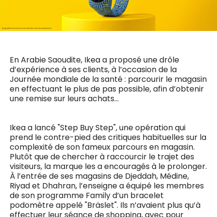
0498 88 64 89
f.bouchar@mm.be
VALIDER
NOTRE CONTENU DIGITAL :
Chief Editor
Griet Byl
0475 97 12 57
En Arabie Saoudite, Ikea a proposé une drôle
Freemium
g.byl@mm.be
Daily
d’expérience à ses clients, à l’occasion de la
access
Journée mondiale de la santé : parcourir le magasin
5 x week
MM e - News
en effectuant le plus de pas possible, afin d’obtenir
Chief Editor
1 x week
MM Brunch
une remise sur leurs achats…
Damien Lemaire
1 x week
MM Tech
0477 37 31 65
MM Best of
10 x year
d.lemaire@mm.be
Research
Ikea a lancé "Step Buy Step", une opération qui
10 x year
MM Blue
prend le contre-pied des critiques habituelles sur la
MM Magazine
complexité de son fameux parcours en magasin.
4 x year
(digital)
Plutôt que de chercher à raccourcir le trajet des
visiteurs, la marque les a encouragés à le prolonger.
À l’entrée de ses magasins de Djeddah, Médine,
Riyad et Dhahran, l’enseigne a équipé les membres
Des questions ?
de son programme Family d’un bracelet
podomètre appelé "Bräslet". Ils n’avaient plus qu’à
effectuer leur séance de shopping, avec pour