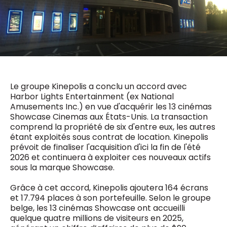
0498 88 64 89
f.bouchar@mm.be
VALIDER
NOTRE CONTENU DIGITAL :
Chief Editor
Griet Byl
0475 97 12 57
Freemium
g.byl@mm.be
Daily
access
Le groupe Kinepolis a conclu un accord avec
5 x week
MM e - News
Chief Editor
Harbor Lights Entertainment (ex National
1 x week
MM Brunch
Damien Lemaire
Amusements Inc.) en vue d'acquérir les 13 cinémas
1 x week
MM Tech
0477 37 31 65
Showcase Cinemas aux États-Unis. La transaction
MM Best of
10 x year
d.lemaire@mm.be
comprend la propriété de six d'entre eux, les autres
Research
étant exploités sous contrat de location. Kinepolis
10 x year
MM Blue
prévoit de finaliser l'acquisition d'ici la fin de l'été
MM Magazine
4 x year
2026 et continuera à exploiter ces nouveaux actifs
(digital)
sous la marque Showcase.
Grâce à cet accord, Kinepolis ajoutera 164 écrans
et 17.794 places à son portefeuille. Selon le groupe
Des questions ?
belge, les 13 cinémas Showcase ont accueilli
quelque quatre millions de visiteurs en 2025,