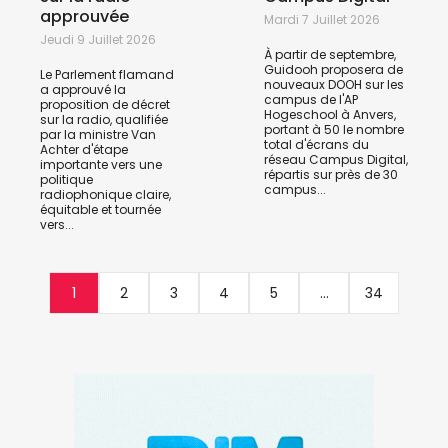
approuvée
Mardi 7 Juillet 2026
Jeudi 9 Juillet 2026
À partir de septembre,
Guidooh proposera de
Le Parlement flamand
nouveaux DOOH sur les
a approuvé la
campus de l'AP
proposition de décret
Hogeschool à Anvers,
sur la radio, qualifiée
portant à 50 le nombre
par la ministre Van
total d'écrans du
Achter d'étape
réseau Campus Digital,
importante vers une
répartis sur près de 30
politique
campus...
radiophonique claire,
équitable et tournée
vers...
1
2
3
4
5
...
34