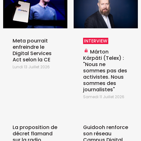
Meta pourrait
INTERVIEW
enfreindre le
Márton
Digital Services
Kárpáti (Telex) :
Act selon la CE
"Nous ne
Lundi 13 Juillet 2026
sommes pas des
activistes. Nous
sommes des
journalistes"
Samedi 11 Juillet 2026
La proposition de
Guidooh renforce
décret flamand
son réseau
sur la radio
Campus Digital