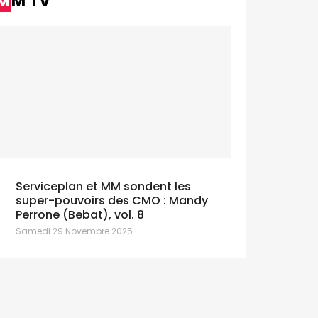
MM TV
Serviceplan et MM sondent les
super-pouvoirs des CMO : Mandy
Perrone (Bebat), vol. 8
Samedi 29 Novembre 2025
Rossel + I
Trustmedia présente son Trust