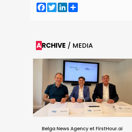
Facebook
Twitter
LinkedIn
Share
ARCHIVE
/ MEDIA
a del
r le foot
iffusera
e
Belga News Agency et FirstHour.ai