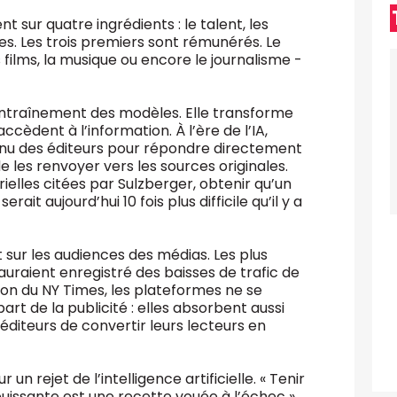
t sur quatre ingrédients : le talent, les
ées. Les trois premiers sont rémunérés. Le
s films, la musique ou encore le journalisme -
’entraînement des modèles. Elle transforme
ccèdent à l’information. À l’ère de l’IA,
tenu des éditeurs pour répondre directement
de les renvoyer vers les sources originales.
ielles citées par Sulzberger, obtenir qu’un
erait aujourd’hui 10 fois plus difficile qu’il y a
sur les audiences des médias. Les plus
uraient enregistré des baisses de trafic de
on du NY Times, les plateformes ne se
rt de la publicité : elles absorbent aussi
éditeurs de convertir leurs lecteurs en
n rejet de l’intelligence artificielle. « Tenir
uissante est une recette vouée à l’échec »,