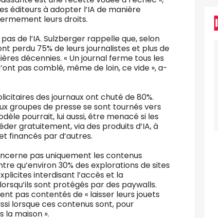
 les éditeurs à adopter l’IA de manière
fermement leurs droits.
 pas de l’IA. Sulzberger rappelle que, selon
ont perdu 75% de leurs journalistes et plus de
ières décennies. « Un journal ferme tous les
n’ont pas comblé, même de loin, ce vide », a-
icitaires des journaux ont chuté de 80%.
x groupes de presse se sont tournés vers
le pourrait, lui aussi, être menacé si les
éder gratuitement, via des produits d’IA, à
et financés par d’autres.
concerne pas uniquement les contenus
tre qu’environ 30% des explorations de sites
xplicites interdisant l’accès et la
orsqu’ils sont protégés par des paywalls.
ient pas contentés de « laisser leurs jouets
 aussi lorsque ces contenus sont, pour
 la maison ».