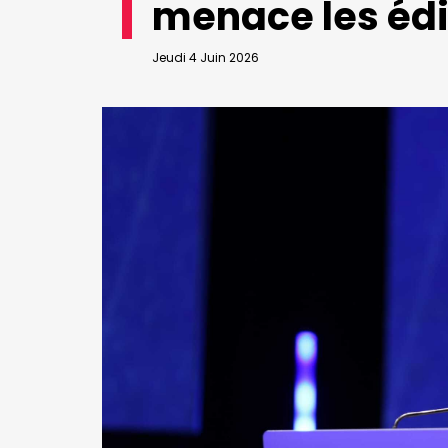
menace les édi
VALIDER
Abonnement d’entreprise
Jeudi 4 Juin 2026