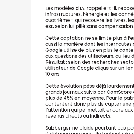
Les modèles d’IA, rappelle-t-il, reposen
infrastructures, l’énergie et les donn
quatrième - qui recouvre les livres, le
est, selon lui, pillé sans compensation.
Cette captation ne se limite plus à l
aussi la manière dont les internautes a
Google utilise de plus en plus le con
aux questions des utilisateurs, au lieu 
Résultat : selon des recherches sector
utilisateur de Google clique sur un lien s
10 ans.
Cette évolution pèse déjà lourdement 
grands journaux suivis par ComScore a
plus de 45% en moyenne. Pour le patr
contentent donc plus de capter une pa
l’attention qui permettait encore aux 
revenus directs ou indirects.
Sulzberger ne plaide pourtant pas pour u
à distance une nouvelle technologie p