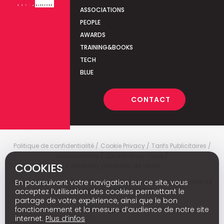
ASSOCIATIONS
PEOPLE
AWARDS
TRAINING&BOOKS
TECH
BLUE
CONTACT
Politique de confidentialité
Cookie Privacy
Tarifs Publicitaires
Abonnements
Qui sommes-nous
COOKIES
Conditions générales de vente
Media Marketing
c
© 2026 - Media Marketing is not responsible for
En poursuivant votre navigation sur ce site, vous
the content of external sites.
acceptez l’utilisation des cookies permettant le
partage de votre expérience, ainsi que le bon
fonctionnement et la mesure d’audience de notre site
Nl
internet.
Plus d’infos