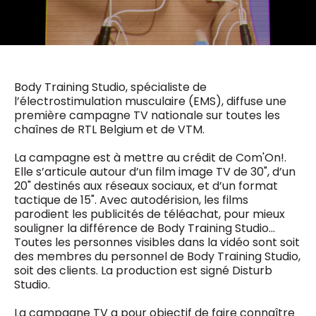
0498 88 64 89
f.bouchar@mm.be
VALIDER
NOTRE CONTENU DIGITAL :
Chief Editor
Griet Byl
0475 97 12 57
Body Training Studio, spécialiste de
Freemium
g.byl@mm.be
Daily
l’électrostimulation musculaire (EMS), diffuse une
access
première campagne TV nationale sur toutes les
5 x week
MM e - News
chaînes de RTL Belgium et de VTM.
Chief Editor
1 x week
MM Brunch
Damien Lemaire
1 x week
MM Tech
La campagne est à mettre au crédit de Com'On!.
0477 37 31 65
MM Best of
Elle s’articule autour d’un film image TV de 30", d’un
10 x year
d.lemaire@mm.be
Research
20" destinés aux réseaux sociaux, et d’un format
10 x year
MM Blue
tactique de 15". Avec autodérision, les films
MM Magazine
parodient les publicités de téléachat, pour mieux
4 x year
(digital)
souligner la différence de Body Training Studio…
Toutes les personnes visibles dans la vidéo sont soit
des membres du personnel de Body Training Studio,
soit des clients. La production est signé Disturb
Des questions ?
Studio.
La campagne TV a pour objectif de faire connaître