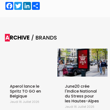
Facebook
Twitter
LinkedIn
Share
ARCHIVE
/ BRANDS
Aperol lance le
June20 crée
Spritz TO GO en
l'Indice National
Belgique
du Stress pour
les Hautes-Alpes
Jeudi 16 Juillet 2026
Jeudi 16 Juillet 2026