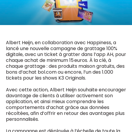
0498 88 64 89
f.bouchar@mm.be
VALIDER
NOTRE CONTENU DIGITAL :
Chief Editor
Griet Byl
0475 97 12 57
Freemium
g.byl@mm.be
Daily
Albert Heijn, en collaboration avec Happiness, a
access
lancé une nouvelle campagne de grattage 100%
5 x week
MM e - News
digitale, avec un ticket à gratter dans l’app AH, pour
Chief Editor
1 x week
MM Brunch
chaque achat de minimum 15 euros. À la clé, à
Damien Lemaire
1 x week
MM Tech
chaque grattage : des produits maison gratuits, des
0477 37 31 65
MM Best of
bons d’achat bol.com ou encore, l’un des 1.000
10 x year
d.lemaire@mm.be
Research
tickets pour les shows K3 Originals.
10 x year
MM Blue
MM Magazine
Avec cette action, Albert Heijn souhaite encourager
4 x year
(digital)
davantage de clients à utiliser activement son
application, et ainsi mieux comprendre les
comportements d’achat grâce aux données
récoltées, afin d’offrir en retour des avantages plus
Des questions ?
personnalisés.
La campagne est déployée à l’échelle de toute la