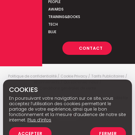
PEOPLE
AWARDS
TRAINING&BOOKS
TECH
BLUE
CONTACT
Politique de confidentialité
Cookie Privacy
Tarifs Publicitaires
Abonnements
Qui sommes-nous
COOKIES
Conditions générales de vente
Media Marketing
c
© 2026 - Media Marketing is not responsible for
En poursuivant votre navigation sur ce site, vous
the content of external sites.
acceptez l’utilisation des cookies permettant le
partage de votre expérience, ainsi que le bon
fonctionnement et la mesure d’audience de notre site
Nl
internet.
Plus d’infos
ACCEPTER
FERMER