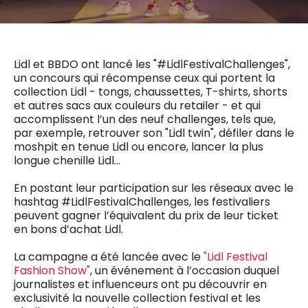
0498 88 64 89
f.bouchar@mm.be
VALIDER
NOTRE CONTENU DIGITAL :
Chief Editor
Lidl et BBDO ont lancé les "#LidlFestivalChallenges",
Griet Byl
un concours qui récompense ceux qui portent la
0475 97 12 57
Freemium
collection Lidl - tongs, chaussettes, T-shirts, shorts
g.byl@mm.be
Daily
access
et autres sacs aux couleurs du retailer - et qui
5 x week
MM e - News
accomplissent l’un des neuf challenges, tels que,
Chief Editor
par exemple, retrouver son "Lidl twin", défiler dans le
1 x week
MM Brunch
Damien Lemaire
moshpit en tenue Lidl ou encore, lancer la plus
1 x week
MM Tech
0477 37 31 65
longue chenille Lidl...
MM Best of
10 x year
d.lemaire@mm.be
Research
En postant leur participation sur les réseaux avec le
10 x year
MM Blue
hashtag #LidlFestivalChallenges, les festivaliers
MM Magazine
4 x year
peuvent gagner l’équivalent du prix de leur ticket
(digital)
en bons d’achat Lidl.
La campagne a été lancée avec le
"Lidl Festival
Des questions ?
Fashion Show"
, un événement à l’occasion duquel
journalistes et influenceurs ont pu découvrir en
exclusivité la nouvelle collection festival et les