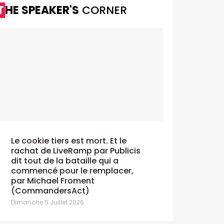
THE SPEAKER'S
CORNER
Le cookie tiers est mort. Et le
rachat de LiveRamp par Publicis
dit tout de la bataille qui a
commencé pour le remplacer,
La Croix-Rouge de Belgique voit
Securex p
par Michael Froment
double avec The Crew
décroche
(CommandersAct)
undi 13 Juillet 2026
Lundi 13 Juill
Dimanche 5 Juillet 2026