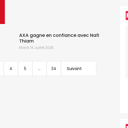
AXA gagne en confiance avec Nafi
Thiam
Mardi 14 Juillet 2026
J
4
5
...
34
Suivant