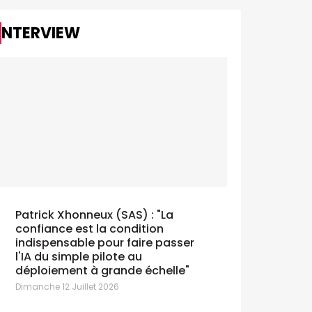
INTERVIEW
La VRT numérise son rapport annuel
Doritos tri
avec Bridgeneers
Vendredi 10 Ju
undi 13 Juillet 2026
Patrick Xhonneux (SAS) : "La
confiance est la condition
indispensable pour faire passer
l'IA du simple pilote au
déploiement à grande échelle"
Dimanche 12 Juillet 2026