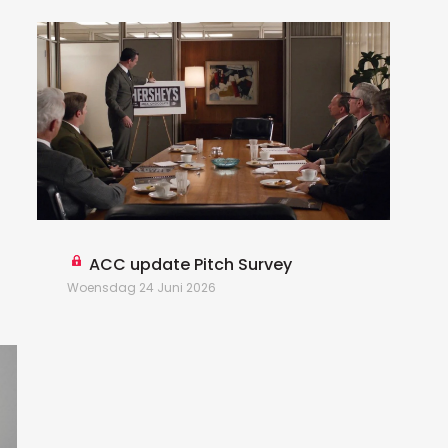
T
C
u
d
d
ACC update Pitch Survey
Woensdag 24 Juni 2026