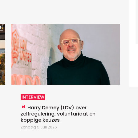
D
D
U
p
h
T
INTERVIEW
Harry Demey (LDV) over
zelfregulering, voluntariaat en
koppige keuzes
Zondag 5 Juli 2026
D