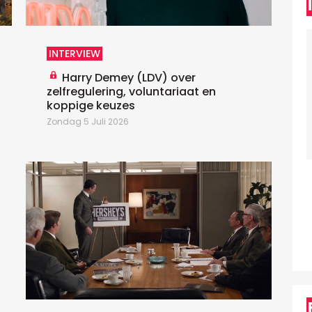
p
h
T
INTERVIEW
Harry Demey (LDV) over
zelfregulering, voluntariaat en
koppige keuzes
Zondag 5 Juli 2026
D