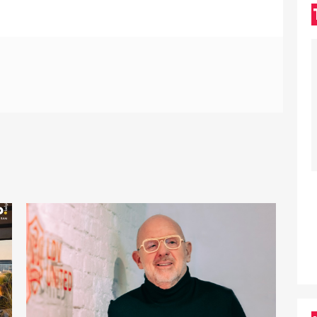
D
D
U