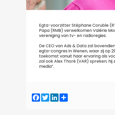
Egta-voorzitter Stéphane Coruble (
Papa (RMB) verwelkomen Valérie Morf
vereniging van tv- en radioregies.
De CEO van Ads & Data zal bovendien 
egta-congres in Wenen, waar zij op 29
toekomst vanuit haar ervaring als vo
zal ook Alex Thoré (VAR) spreken; hij
media”.
Facebook
Twitter
LinkedIn
Share