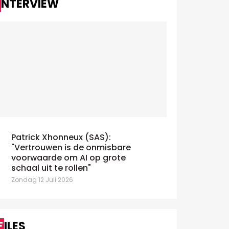
INTERVIEW
Donderdag 4 
Ter gelegenh
Congress 2026
uitgeversver
dat zij zich a
de
Aude Mayence gaat UBA
voorzitten met de ambitie het
ecosysteem voor merkgroei te
versterken
insdag 9 Juni 2026
Patrick Xhonneux (SAS):
"Vertrouwen is de onmisbare
voorwaarde om AI op grote
schaal uit te rollen"
Zondag 12 Juli 2026
FILES