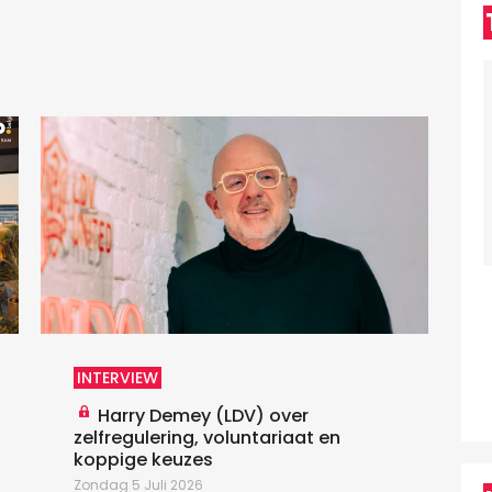
D
D
U
p
h
T
INTERVIEW
Harry Demey (LDV) over
zelfregulering, voluntariaat en
koppige keuzes
Zondag 5 Juli 2026