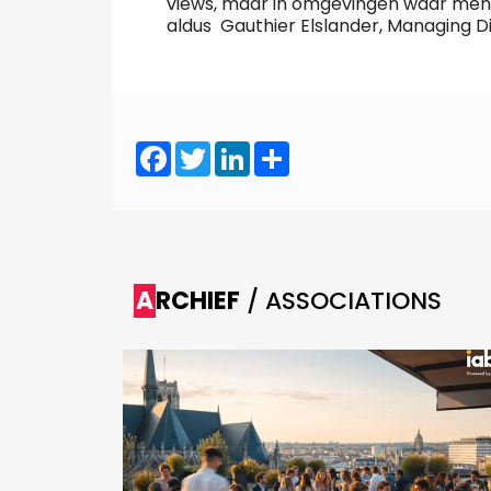
views, maar in omgevingen waar mense
aldus Gauthier Elslander, Managing D
Facebook
Twitter
LinkedIn
Share
ARCHIEF
/ ASSOCIATIONS