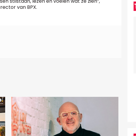
n stilstaan, lezen en voelen wat ze zien”,
irector van BPX.
D