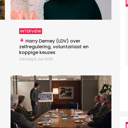
D
U
p
h
T
INTERVIEW
Harry Demey (LDV) over
zelfregulering, voluntariaat en
koppige keuzes
Zondag 5 Juli 2026