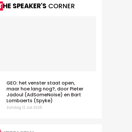
THE SPEAKER'S
CORNER
GEO: het venster staat open,
maar hoe lang nog?, door Pieter
Jadoul (AdSomeNoise) en Bart
Lombaerts (Spyke)
BAM onthul
SPUR publiceert ontwerp van
Zondag 12 Juli 2026
meetstandaard voor gebruik van
Dinsdag 16 J
content door AI
De nieuwe ra
insdag 16 Juni 2026
komende drie 