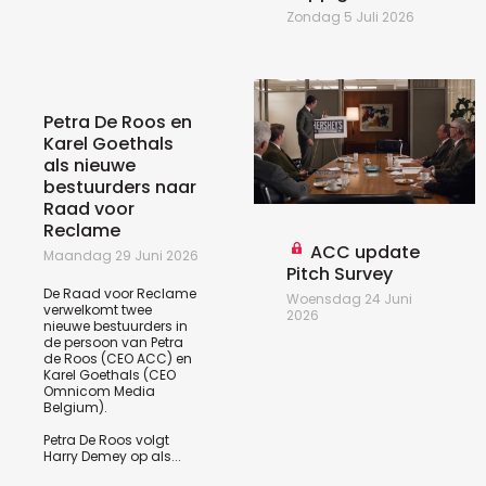
Zondag 5 Juli 2026
Petra De Roos en
Karel Goethals
als nieuwe
bestuurders naar
Raad voor
Reclame
ACC update
Maandag 29 Juni 2026
Pitch Survey
De Raad voor Reclame
Woensdag 24 Juni
verwelkomt twee
2026
nieuwe bestuurders in
de persoon van Petra
de Roos (CEO ACC) en
Karel Goethals (CEO
Omnicom Media
Belgium).
Petra De Roos volgt
Harry Demey op als...