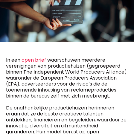
General Manager
Fred Bouchar
0498 88 64 89
BEVESTIGEN
f.bouchar@mm.be
Freemium
Chief Editor
Daily
access
Griet Byl
5 x week
MM e - News
0475 97 12 57
1 x week
MM Brunch
g.byl@mm.be
1 x week
MM Tech
In een
open brief
waarschuwen meerdere
MM Best of
Chief Editor
10 x year
verenigingen van productiehuizen (gegroepeerd
Research
Damien Lemaire
binnen The Independent World Producers Alliance)
10 x year
MM Blue
0477 37 31 65
waaronder de European Producers Association
MM Magazine
d.lemaire@mm.be
4 x year
(EPA), adverteerders voor de risico’s die de
(digital)
toenemende inhousing van reclameproducties
binnen de bureaus zelf met zich meebrengt.
De onafhankelijke productiehuizen herinneren
Vragen ?
eraan dat ze de beste creatieve talenten
ontdekken, financieren en begeleiden, waardoor ze
innovatie, diversiteit en uitmuntendheid
garanderen. Hun model berust op open