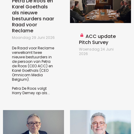
Petra De Roos en
Karel Goethals
als nieuwe
bestuurders naar
Raad voor
Reclame
ACC update
Maandag 29 Juni 2026
Pitch Survey
De Raad voor Reclame
Woensdag 24 Juni
verwelkomt twee
2026
nieuwe bestuurders in
de persoon van Petra
de Roos (CEO ACC) en
Karel Goethals (CEO
Omnicom Media
Belgium).
Petra De Roos volgt
Harry Demey op als...