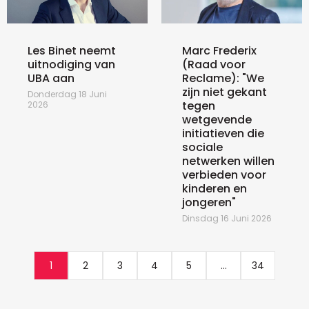
Les Binet neemt
Marc Frederix
uitnodiging van
(Raad voor
UBA aan
Reclame): "We
zijn niet gekant
Donderdag 18 Juni
tegen
2026
wetgevende
initiatieven die
sociale
netwerken willen
verbieden voor
kinderen en
jongeren"
Dinsdag 16 Juni 2026
1
2
3
4
5
...
34