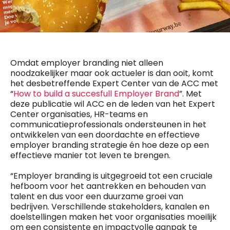
General Manager
Fred Bouchar
0498 88 64 89
BEVESTIGEN
f.bouchar@mm.be
Freemium
Chief Editor
Daily
Omdat employer branding niet alleen
access
Griet Byl
noodzakelijker maar ook actueler is dan ooit, komt
5 x week
MM e - News
0475 97 12 57
het desbetreffende Expert Center van de ACC met
1 x week
MM Brunch
g.byl@mm.be
“
How to build a succesfull Employer Brand
”. Met
1 x week
MM Tech
deze publicatie wil ACC en de leden van het Expert
MM Best of
Chief Editor
10 x year
Center organisaties, HR-teams en
Research
Damien Lemaire
communicatieprofessionals ondersteunen in het
10 x year
MM Blue
0477 37 31 65
ontwikkelen van een doordachte en effectieve
MM Magazine
d.lemaire@mm.be
4 x year
employer branding strategie én hoe deze op een
(digital)
effectieve manier tot leven te brengen.
“Employer branding is uitgegroeid tot een cruciale
hefboom voor het aantrekken en behouden van
Vragen ?
talent en dus voor een duurzame groei van
bedrijven. Verschillende stakeholders, kanalen en
doelstellingen maken het voor organisaties moeilijk
om een consistente en impactvolle aanpak te