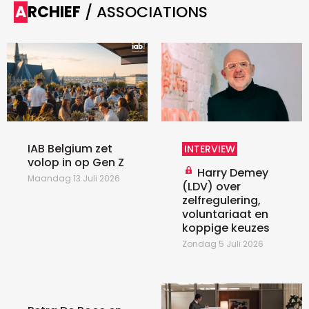
ARCHIEF
/ ASSOCIATIONS
IAB Belgium zet
INTERVIEW
volop in op Gen Z
Harry Demey
Maandag 13 Juli 2026
(LDV) over
zelfregulering,
voluntariaat en
koppige keuzes
Zondag 5 Juli 2026