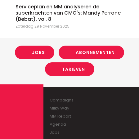
Serviceplan en MM analyseren de
superkrachten van CMO's: Mandy Perrone
(Bebat), vol. 8
Zaterdag 29 November 2025
JOBS
ABONNEMENTEN
TARIEVEN
Campaigns
Milky Way
MM Report
Agenda
Jobs