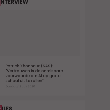
INTERVIEW
Belgians' studie van BPX
Dinsdag 2 Ju
oensdag 3 Juni 2026
Patrick Xhonneux (SAS):
"Vertrouwen is de onmisbare
voorwaarde om AI op grote
schaal uit te rollen"
Zondag 12 Juli 2026
FILES