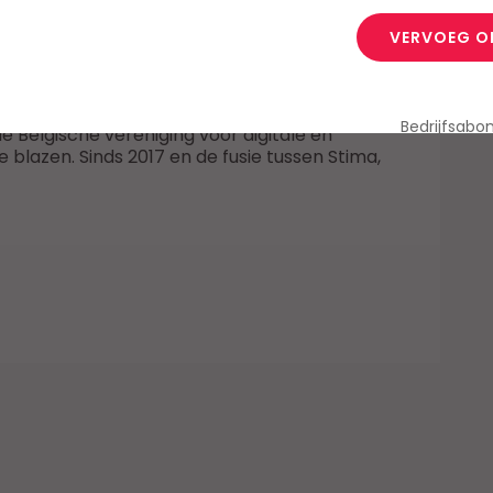
VERVOEG O
Bedrijfsab
 Belgische vereniging voor digitale en
e blazen. Sinds 2017 en de fusie tussen Stima,