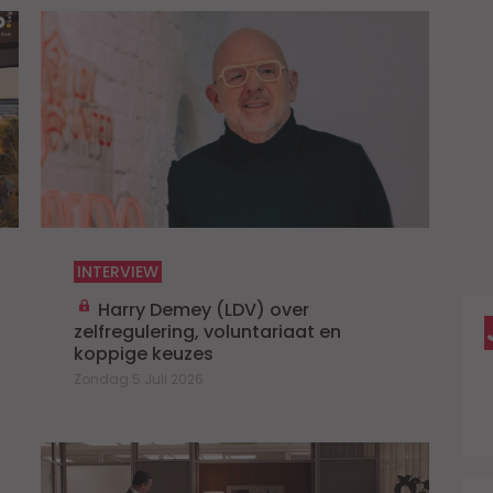
D
D
U
p
h
T
INTERVIEW
Harry Demey (LDV) over
zelfregulering, voluntariaat en
koppige keuzes
Zondag 5 Juli 2026