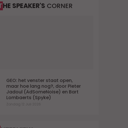
dat zij zich a
THE SPEAKER'S
CORNER
de
Aude Mayence gaat UBA
voorzitten met de ambitie het
ecosysteem voor merkgroei te
versterken
insdag 9 Juni 2026
GEO: het venster staat open,
maar hoe lang nog?, door Pieter
Jadoul (AdSomeNoise) en Bart
Lombaerts (Spyke)
Zondag 12 Juli 2026
St-Canneke
Valérie Morfitis over 'Pulse of