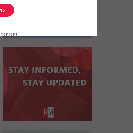
NS
onnement