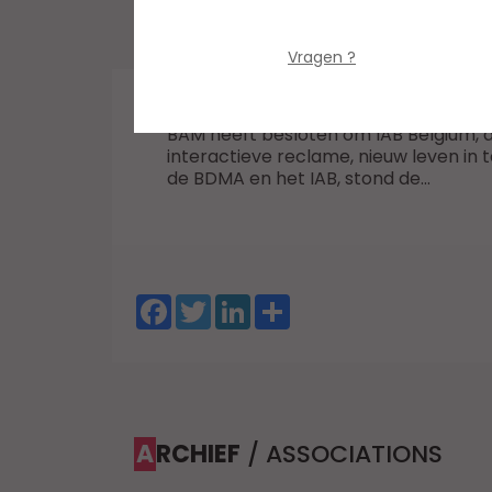
Donderdag 30 Januari 2025
Bedrijfsabonnement
BEVESTIGEN
Vragen ?
BAM heeft besloten om IAB Belgium, de
interactieve reclame, nieuw leven in t
de BDMA en het IAB, stond de...
Facebook
Twitter
LinkedIn
Share
ARCHIEF
/ ASSOCIATIONS