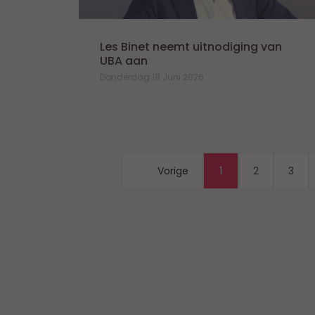
Les Binet neemt uitnodiging van
UBA aan
Donderdag 18 Juni 2026
Vorige
1
2
3