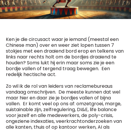
General Manager
Fred Bouchar
0498 88 64 89
BEVESTIGEN
f.bouchar@mm.be
Freemium
Chief Editor
Daily
access
Griet Byl
Ken je die circusact waar je iemand (meestal een
5 x week
MM e - News
0475 97 12 57
Chinese man) over en weer ziet lopen tussen 7
1 x week
MM Brunch
g.byl@mm.be
stokjes met een draaiend bord erop en telkens van
1 x week
MM Tech
links naar rechts holt om de bordjes draaiend te
MM Best of
houden? Soms lukt hij erin maar soms zie je een
Chief Editor
10 x year
Research
bordje vallen of tergend traag bewegen. Een
Damien Lemaire
10 x year
MM Blue
redelijk hectische act.
0477 37 31 65
MM Magazine
d.lemaire@mm.be
4 x year
(digital)
Zo wil ik de rol van leiders van reclamebureaus
vandaag omschrijven. De meeste kunnen dat wel
maar hier en daar zie je bordjes vallen of bijna
vallen. Er komt veel op ons af: omzetgroei, marge,
Vragen ?
suistainable zijn, zelfregulering, DI&E, life balance
voor jezelf en alle medewerkers, de poly-crisis,
ongeziene indexaties, veerkrachtonderzoeken van
alle kanten, thuis of op kantoor werken, AI als