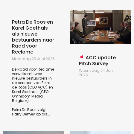
Petra De Roos en
Karel Goethals
als nieuwe
bestuurders naar
Raad voor
Reclame
ACC update
Maandag 29 Juni 2026
Pitch Survey
De Raad voor Reclame
Woensdag 24 Juni
verwelkomt twee
2026
nieuwe bestuurders in
de persoon van Petra
de Roos (CEO ACC) en
Karel Goethals (CEO
Omnicom Media
Belgium).
Petra De Roos volgt
Harry Demey op als...