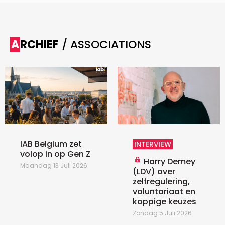
ARCHIEF
/ ASSOCIATIONS
IAB Belgium zet
INTERVIEW
volop in op Gen Z
Harry Demey
Maandag 13 Juli 2026
(LDV) over
zelfregulering,
voluntariaat en
koppige keuzes
Zondag 5 Juli 2026