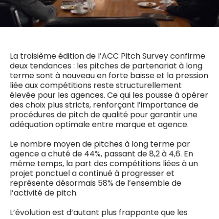
0498 88 64 89
f.bouchar@mm.be
VALIDER
NOTRE CONTENU DIGITAL :
Chief Editor
Griet Byl
La troisième édition de l’ACC Pitch Survey confirme
0475 97 12 57
Freemium
deux tendances : les pitches de partenariat à long
g.byl@mm.be
Daily
access
terme sont à nouveau en forte baisse et la pression
5 x week
MM e - News
liée aux compétitions reste structurellement
Chief Editor
1 x week
MM Brunch
élevée pour les agences. Ce qui les pousse à opérer
Damien Lemaire
des choix plus stricts, renforçant l’importance de
1 x week
MM Tech
0477 37 31 65
procédures de pitch de qualité pour garantir une
MM Best of
10 x year
d.lemaire@mm.be
adéquation optimale entre marque et agence.
Research
10 x year
MM Blue
Le nombre moyen de pitches à long terme par
MM Magazine
4 x year
agence a chuté de 44%, passant de 8,2 à 4,6. En
(digital)
même temps, la part des compétitions liées à un
projet ponctuel a continué à progresser et
représente désormais 58% de l’ensemble de
Des questions ?
l’activité de pitch.
L’évolution est d’autant plus frappante que les