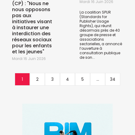
Mardi 16 Juin 2026
(CP) : "Nous ne
nous opposons
La coalition SPUR
pas aux
(Standards for
initiatives visant
Publisher Usage
Rights), qui réunit
à instaurer une
désormais près de 40
interdiction des
groupe de presse et
réseaux sociaux
associations
sectorielles, a annoncé
pour les enfants
l’ouverture à
et les jeunes"
consultation publique
de son...
Mardi 16 Juin 2026
1
2
3
4
5
...
34