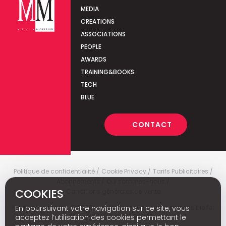
MEDIA
CREATIONS
ASSOCIATIONS
PEOPLE
AWARDS
TRAINING&BOOKS
TECH
BLUE
CONTACT
Politique de confidentialité
Cookie Privacy
Tarifs Publicitaires
Abonnements
Qui sommes-nous
COOKIES
Conditions générales de vente
En poursuivant votre navigation sur ce site, vous
Media Marketing
c
© 2026 - Media Marketing is not responsible for
the content of external sites.
acceptez l’utilisation des cookies permettant le