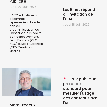
Publicité
Lundi 29 Juin 2026
Les Binet répond
à l'invitation de
L’ACC et l’UMA seront
l'UBA
désormais
représentées dans le
Jeudi 18 Juin 2026
conseil
d’administration du
Conseil de la Publicité
par, respectivement,
Petra De Roos (CEO,
ACC) et Karel Goethals
(CEO, Omnicom
Media).
SPUR publie un
projet de
standard pour
mesurer l'usage
des contenus par
l'IA
Marc Frederix