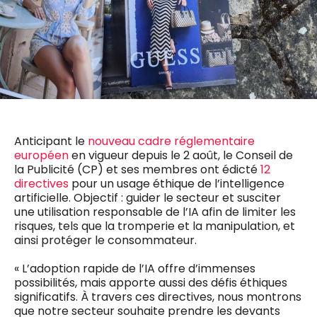
0498 88 64 89
f.bouchar@mm.be
VALIDER
NOTRE CONTENU DIGITAL :
Chief Editor
Griet Byl
0475 97 12 57
Freemium
g.byl@mm.be
Daily
access
5 x week
MM e - News
Chief Editor
1 x week
MM Brunch
Anticipant le
nouveau cadre réglementaire
Damien Lemaire
1 x week
MM Tech
européen
en vigueur depuis le 2 août, le Conseil de
0477 37 31 65
MM Best of
la Publicité (CP) et ses membres ont édicté
12
10 x year
d.lemaire@mm.be
Research
directives
pour un usage éthique de l’intelligence
10 x year
MM Blue
artificielle. Objectif : guider le secteur et susciter
MM Magazine
une utilisation responsable de l’IA afin de limiter les
4 x year
(digital)
risques, tels que la tromperie et la manipulation, et
ainsi protéger le consommateur.
« L’adoption rapide de l’IA offre d’immenses
Des questions ?
possibilités, mais apporte aussi des défis éthiques
significatifs. À travers ces directives, nous montrons
que notre secteur souhaite prendre les devants