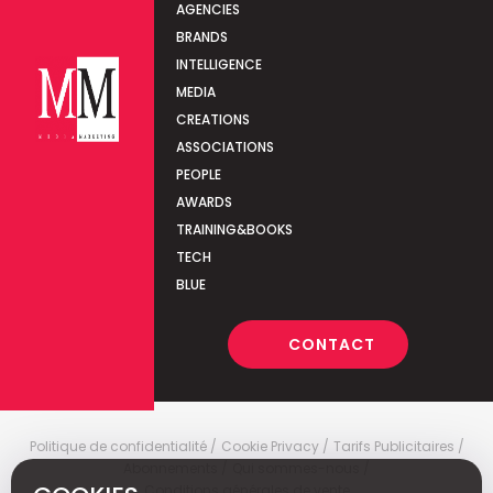
AGENCIES
BRANDS
INTELLIGENCE
MEDIA
CREATIONS
ASSOCIATIONS
PEOPLE
AWARDS
TRAINING&BOOKS
TECH
BLUE
CONTACT
Politique de confidentialité
Cookie Privacy
Tarifs Publicitaires
Abonnements
Qui sommes-nous
Conditions générales de vente