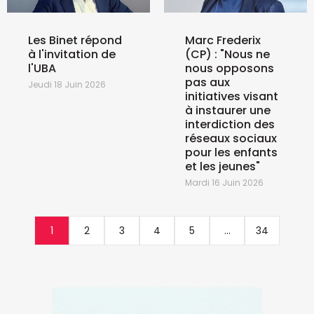
Les Binet répond
Marc Frederix
à l'invitation de
(CP) : "Nous ne
l'UBA
nous opposons
pas aux
Jeudi 18 Juin 2026
initiatives visant
à instaurer une
interdiction des
réseaux sociaux
pour les enfants
et les jeunes"
Mardi 16 Juin 2026
1
2
3
4
5
...
34