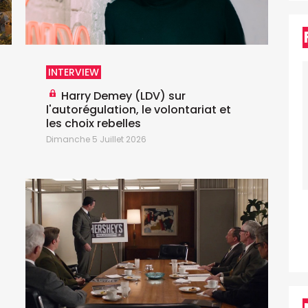
L
U
g
a
s
INTERVIEW
Harry Demey (LDV) sur
l'autorégulation, le volontariat et
les choix rebelles
Dimanche 5 Juillet 2026