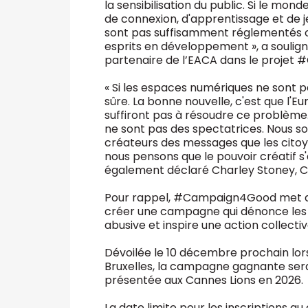
la sensibilisation du public. Si le mon
de connexion, d'apprentissage et de j
sont pas suffisamment réglementés ou
esprits en développement », a soulig
partenaire de l’EACA dans le proje
« Si les espaces numériques ne sont p
sûre. La bonne nouvelle, c'est que l'Euro
suffiront pas à résoudre ce problème. 
ne sont pas des spectatrices. Nous s
créateurs des messages que les citoye
nous pensons que le pouvoir créatif 
également déclaré Charley Stoney, C
Pour rappel, #Campaign4Good met au 
créer une campagne qui dénonce les
abusive et inspire une action collecti
Dévoilée le 10 décembre prochain lors 
Bruxelles, la campagne gagnante sera
présentée aux Cannes Lions en 2026.
La date limite pour les inscriptions au