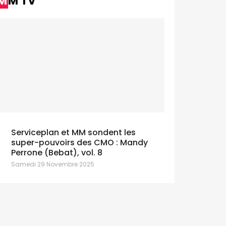
MM TV
ardi 9 Juin 2026
Serviceplan et MM sondent les
super-pouvoirs des CMO : Mandy
Perrone (Bebat), vol. 8
St-Cannek
Valérie Morfitis à propos du
programm
Samedi 29 Novembre 2025
Pulse of Belgian" de BPX
Mardi 2 Juin 
ercredi 3 Juin 2026