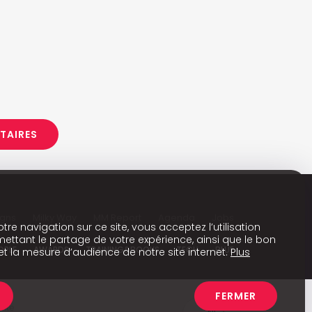
ITAIRES
gns
Milky Way
MM Report
Agenda
Jobs
tre navigation sur ce site, vous acceptez l’utilisation
ettant le partage de votre expérience, ainsi que le bon
OPLE
AWARDS
TRAINING&BOOKS
TECH
BLUE
t la mesure d’audience de notre site internet.
Plus
FERMER
ente