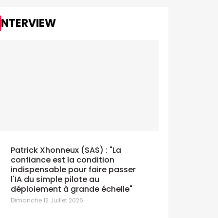
INTERVIEW
Patrick Xhonneux (SAS) : "La
confiance est la condition
indispensable pour faire passer
BAM dévoi
SPUR publie un projet de
l'IA du simple pilote au
board
standard pour mesurer l'usage des
déploiement à grande échelle"
ontenus par l'IA
Mardi 16 Juin
Dimanche 12 Juillet 2026
ardi 16 Juin 2026
Le nouveau c
qui pilotera l