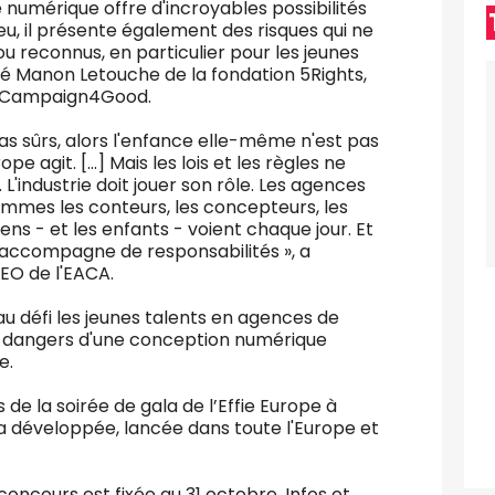
de numérique offre d'incroyables possibilités
eu, il présente également des risques qui ne
 reconnus, en particulier pour les jeunes
né Manon Letouche de la fondation 5Rights,
t #Campaign4Good.
as sûrs, alors l'enfance elle-même n'est pas
pe agit. [...] Mais les lois et les règles ne
L'industrie doit jouer son rôle. Les agences
ommes les conteurs, les concepteurs, les
ns - et les enfants - voient chaque jour. Et
s'accompagne de responsabilités », a
EO de l'EACA.
défi les jeunes talents en agences de
 dangers d'une conception numérique
ve.
de la soirée de gala de l’Effie Europe à
 développée, lancée dans toute l'Europe et
 concours est fixée au 31 octobre. Infos et