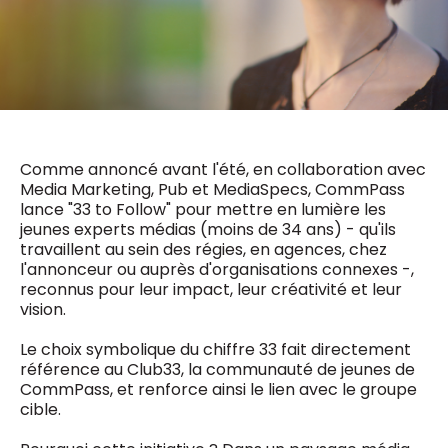
0498 88 64 89
f.bouchar@mm.be
VALIDER
NOTRE CONTENU DIGITAL :
Chief Editor
Griet Byl
0475 97 12 57
Freemium
g.byl@mm.be
Daily
access
Comme annoncé avant l'été, en collaboration avec
5 x week
MM e - News
Chief Editor
Media Marketing, Pub et MediaSpecs, CommPass
1 x week
MM Brunch
Damien Lemaire
lance "33 to Follow" pour mettre en lumière les
1 x week
MM Tech
0477 37 31 65
jeunes experts médias (moins de 34 ans) - qu'ils
MM Best of
10 x year
d.lemaire@mm.be
travaillent au sein des régies, en agences, chez
Research
l'annonceur ou auprès d'organisations connexes -,
10 x year
MM Blue
reconnus pour leur impact, leur créativité et leur
MM Magazine
4 x year
vision.
(digital)
Le choix symbolique du chiffre 33 fait directement
référence au Club33, la communauté de jeunes de
CommPass, et renforce ainsi le lien avec le groupe
Des questions ?
cible.