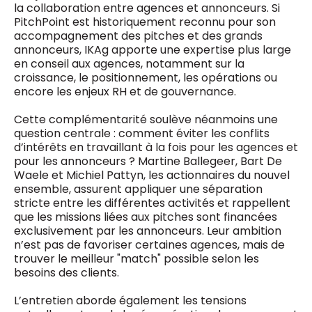
la collaboration entre agences et annonceurs. Si
0498 88 64 89
PitchPoint est historiquement reconnu pour son
f.bouchar@mm.be
accompagnement des pitches et des grands
VALIDER
annonceurs, IKAg apporte une expertise plus large
NOTRE CONTENU DIGITAL :
Chief Editor
en conseil aux agences, notamment sur la
Griet Byl
croissance, le positionnement, les opérations ou
0475 97 12 57
encore les enjeux RH et de gouvernance.
Freemium
g.byl@mm.be
Daily
access
Cette complémentarité soulève néanmoins une
5 x week
MM e - News
Chief Editor
question centrale : comment éviter les conflits
1 x week
MM Brunch
Damien Lemaire
d’intérêts en travaillant à la fois pour les agences et
1 x week
MM Tech
0477 37 31 65
pour les annonceurs ? Martine Ballegeer, Bart De
MM Best of
10 x year
d.lemaire@mm.be
Waele et Michiel Pattyn, les actionnaires du nouvel
Research
ensemble, assurent appliquer une séparation
10 x year
MM Blue
stricte entre les différentes activités et rappellent
MM Magazine
4 x year
que les missions liées aux pitches sont financées
(digital)
exclusivement par les annonceurs. Leur ambition
n’est pas de favoriser certaines agences, mais de
trouver le meilleur "match" possible selon les
Des questions ?
besoins des clients.
L’entretien aborde également les tensions