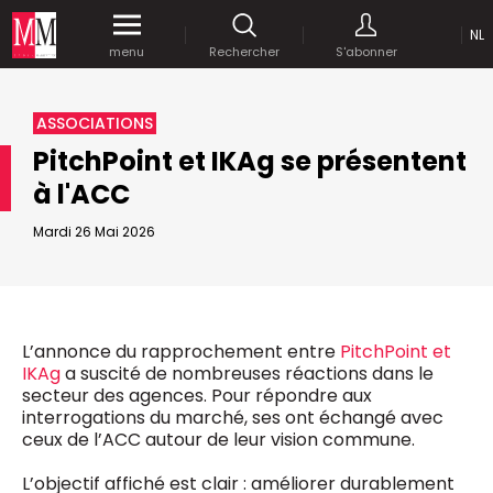
NL
Accédez
gratuitement
à tout notre
menu
Rechercher
S'abonner
MEDIA MARKETING
contenu digital durant 1 mois.
MARCOM WORLD SRL
ASSOCIATIONS
Mix Brussels - Boulevard du Souverain 25 boite 5
PitchPoint et IKAg se présentent
1170 Bruxelles - Belgique
selim@mm.be
à l'ACC
E-mail :
info@mm.be
ENVOYER VOTRE MOT DE PASSE
Mardi 26 Mai 2026
NOUS ÉCRIRE
Recherche avancée
Astuces :
REJOIGNEZ-NOUS!
RECHERCHER
Utilisez les
guillemets
("") pour effectuer une
Managing Director
L’annonce du rapprochement entre
PitchPoint et
recherche sur les termes exacts (dans le même
Jean-Vianney Philippe
IKAg
a suscité de nombreuses réactions dans le
ordre et à la suite).
0471 92 01 98
secteur des agences. Pour répondre aux
Abonnement d’entreprise
jeanvianney@mm.be
interrogations du marché, ses ont échangé avec
Utilisez le
signe +
pour effectuer une recherche
ceux de l’ACC autour de leur vision commune.
sur les textes comprenants l'ensemble des
termes (même dans un ordre différent ou séparé
General Manager
L’objectif affiché est clair : améliorer durablement
dans le texte).
Fred Bouchar