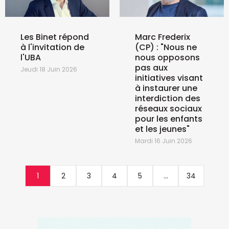
Les Binet répond
Marc Frederix
à l'invitation de
(CP) : "Nous ne
l'UBA
nous opposons
pas aux
Jeudi 18 Juin 2026
initiatives visant
à instaurer une
interdiction des
réseaux sociaux
pour les enfants
et les jeunes"
Mardi 16 Juin 2026
1
2
3
4
5
...
34