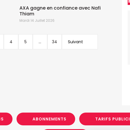
AXA gagne en confiance avec Nafi
Thiam
Mardi 14 Juillet 2026
J
4
5
...
34
Suivant
BS
ABONNEMENTS
TARIFS PUBLIC