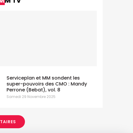
MM TV
Galbani lance "Gusta la Dolce Vita"
Bru ado
avec Serviceplan
signé We
eudi 9 Juillet 2026
Jeudi 9 Juille
Serviceplan et MM sondent les
super-pouvoirs des CMO : Mandy
Perrone (Bebat), vol. 8
Samedi 29 Novembre 2025
ITAIRES