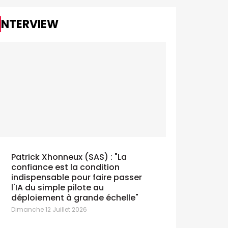
INTERVIEW
La Croix-Rouge de Belgique voit
Securex p
double avec The Crew
décroche
undi 13 Juillet 2026
Lundi 13 Juill
Patrick Xhonneux (SAS) : "La
confiance est la condition
indispensable pour faire passer
l'IA du simple pilote au
déploiement à grande échelle"
Dimanche 12 Juillet 2026