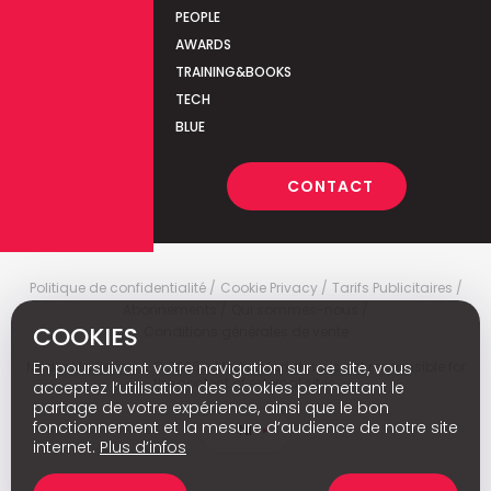
PEOPLE
AWARDS
TRAINING&BOOKS
TECH
BLUE
CONTACT
Politique de confidentialité
Cookie Privacy
Tarifs Publicitaires
Abonnements
Qui sommes-nous
COOKIES
Conditions générales de vente
Media Marketing
c
© 2026 - Media Marketing is not responsible for
En poursuivant votre navigation sur ce site, vous
the content of external sites.
acceptez l’utilisation des cookies permettant le
partage de votre expérience, ainsi que le bon
fonctionnement et la mesure d’audience de notre site
Nl
internet.
Plus d’infos