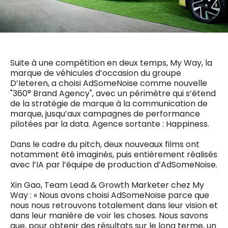
0498 88 64 89
f.bouchar@mm.be
VALIDER
NOTRE CONTENU DIGITAL :
Chief Editor
Griet Byl
0475 97 12 57
Suite à une compétition en deux temps, My Way, la
Freemium
g.byl@mm.be
Daily
marque de véhicules d’occasion du groupe
access
D’Ieteren, a choisi AdSomeNoise comme nouvelle
5 x week
MM e - News
"360° Brand Agency", avec un périmètre qui s’étend
Chief Editor
1 x week
MM Brunch
de la stratégie de marque à la communication de
Damien Lemaire
1 x week
MM Tech
marque, jusqu’aux campagnes de performance
0477 37 31 65
MM Best of
pilotées par la data. Agence sortante : Happiness.
10 x year
d.lemaire@mm.be
Research
10 x year
MM Blue
Dans le cadre du pitch, deux nouveaux films ont
MM Magazine
notamment été imaginés, puis entièrement réalisés
4 x year
(digital)
avec l’IA par l’équipe de production d’AdSomeNoise.
Xin Gao, Team Lead & Growth Marketer chez My
Way : « Nous avons choisi AdSomeNoise parce que
Des questions ?
nous nous retrouvons totalement dans leur vision et
dans leur manière de voir les choses. Nous savons
que, pour obtenir des résultats sur le long terme, un