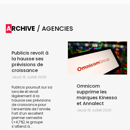
ARCHIVE
/ AGENCIES
Publicis revoit à
la hausse ses
prévisions de
croissance
Jeudi 16 Juillet 2026
Omnicom
Publicis poursuit sur sa
supprime les
lancée et revoit
légèrement à la
marques Kinesso
hausse ses prévisions
et Annalect
de croissance pour
l’ensemble de l’année.
Jeudi 16 Juillet 2026
Fort d’un excellent
premier semestre
(+4,7%), le groupe
s’attend à...