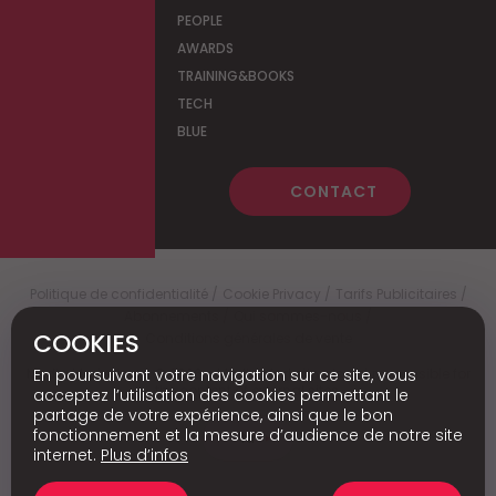
PEOPLE
AWARDS
TRAINING&BOOKS
TECH
BLUE
CONTACT
Politique de confidentialité
Cookie Privacy
Tarifs Publicitaires
Abonnements
Qui sommes-nous
COOKIES
Conditions générales de vente
En poursuivant votre navigation sur ce site, vous
Media Marketing
c
© 2026 - Media Marketing is not responsible for
the content of external sites.
acceptez l’utilisation des cookies permettant le
partage de votre expérience, ainsi que le bon
fonctionnement et la mesure d’audience de notre site
Nl
internet.
Plus d’infos