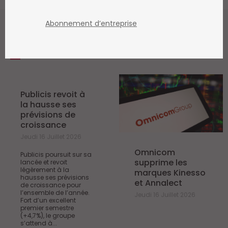
Abonnement d’entreprise
ARCHIVE
/ AGENCIES
Publicis revoit à
la hausse ses
prévisions de
croissance
Jeudi 16 Juillet 2026
Omnicom
Publicis poursuit sur sa
supprime les
lancée et revoit
légèrement à la
marques Kinesso
hausse ses prévisions
et Annalect
de croissance pour
l’ensemble de l’année.
Jeudi 16 Juillet 2026
Fort d’un excellent
premier semestre
(+4,7%), le groupe
s’attend à...